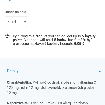
Obsah balenia
By buying this product you can collect up to
5
loyalty
points
. Your cart will total
5
bodov
, ktoré môžu byť
prevedené na zľavový kupón v hodnote
0,05 €
.
Detaily
Charakteristika:
Výživový doplnok s obsahom vitamínu C
120 mg , rutin 12 mg, bioflavonoidy z citrusových plodov
12 mg.
Nepoužívajte:
U detí do 3 rokov. Pri alergii na zložky