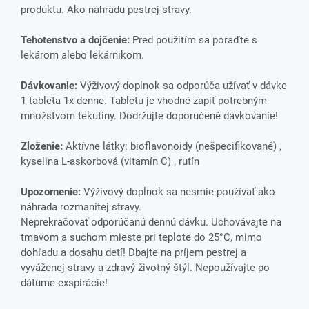
produktu. Ako náhradu pestrej stravy.
Tehotenstvo a dojčenie:
Pred použitím sa poraďte s
lekárom alebo lekárnikom.
Dávkovanie:
Výživový doplnok sa odporúča užívať v dávke
1 tableta 1x denne. Tabletu je vhodné zapiť potrebným
množstvom tekutiny. Dodržujte doporučené dávkovanie!
Zloženie:
Aktívne látky: bioflavonoidy (nešpecifikované)
,
kyselina L-askorbová (vitamín C)
,
rutín
Upozornenie:
Výživový doplnok sa nesmie používať ako
náhrada rozmanitej stravy.
Neprekračovať odporúčanú dennú dávku. Uchovávajte na
tmavom a suchom mieste pri teplote do 25°C, mimo
dohľadu a dosahu detí! Dbajte na príjem pestrej a
vyváženej stravy a zdravý životný štýl. Nepoužívajte po
dátume exspirácie!