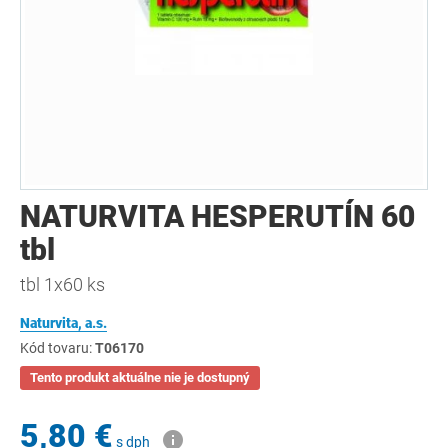
NATURVITA HESPERUTÍN 60
tbl
tbl 1x60 ks
Naturvita, a.s.
Kód tovaru:
T06170
Tento produkt aktuálne nie je dostupný
5,80 €
s dph