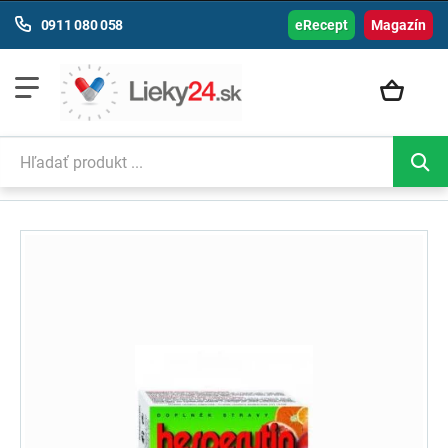
0911 080 058
eRecept
Magazín