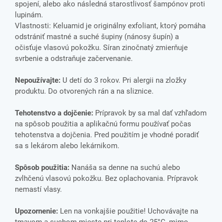
spojení, alebo ako následná starostlivosť šampónov proti
lupinám.
Vlastnosti: Keluamid je originálny exfoliant, ktorý pomáha
odstrániť mastné a suché šupiny (nánosy šupín) a
očisťuje vlasovú pokožku. Síran zinočnatý zmierňuje
svrbenie a odstraňuje začervenanie.
Nepoužívajte:
U detí do 3 rokov. Pri alergii na zložky
produktu. Do otvorených rán a na sliznice.
Tehotenstvo a dojčenie:
Prípravok by sa mal dať vzhľadom
na spôsob použitia a aplikačnú formu používať počas
tehotenstva a dojčenia. Pred použitím je vhodné poradiť
sa s lekárom alebo lekárnikom.
Spôsob použitia:
Nanáša sa denne na suchú alebo
zvlhčenú vlasovú pokožku. Bez oplachovania. Prípravok
nemastí vlasy.
Upozornenie:
Len na vonkajšie použitie! Uchovávajte na