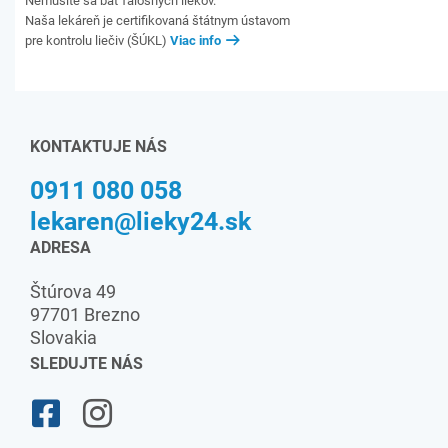
Nemusíte sa báť falošných liekov.
Naša lekáreň je certifikovaná štátnym ústavom
pre kontrolu liečiv (ŠÚKL)
Viac info
KONTAKTUJE NÁS
0911 080 058
lekaren@lieky24.sk
ADRESA
Štúrova 49
97701 Brezno
Slovakia
SLEDUJTE NÁS