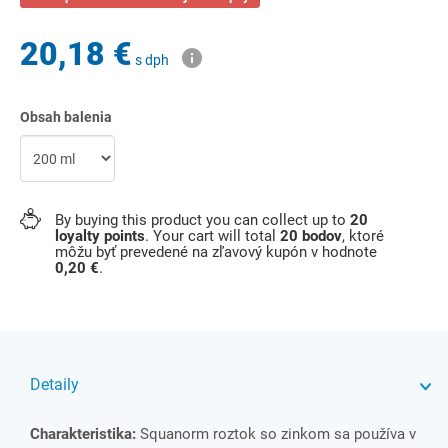
20,18 €
s dph
Obsah balenia
By buying this product you can collect up to
20
loyalty points
. Your cart will total
20
bodov
, ktoré
môžu byť prevedené na zľavový kupón v hodnote
0,20 €
.
Detaily
Charakteristika:
Squanorm roztok so zinkom sa používa v