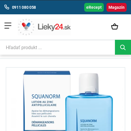
0911 080 058
eRecept
Magazín