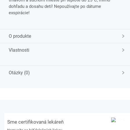
tmavom a suchom mieste pri teplote do 25°C, mimo
dohľadu a dosahu detí! Nepoužívajte po dátume
exspirácie!
O produkte
Vlastnosti
Otázky (0)
Sme certifikovaná lekáreň