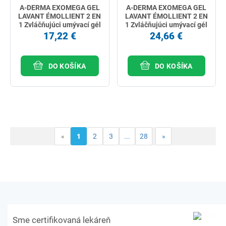
A-DERMA EXOMEGA GEL
A-DERMA EXOMEGA GEL
LAVANT ÉMOLLIENT 2 EN
LAVANT ÉMOLLIENT 2 EN
1 Zvláčňujúci umývací gél
1 Zvláčňujúci umývací gél
2v1 na telo a vlasy 200 ml
2v1 na telo a vlasy 500 ml
17,22 €
24,66 €
DO KOŠÍKA
DO KOŠÍKA
«
1
2
3
...
28
»
Sme certifikovaná lekáreň