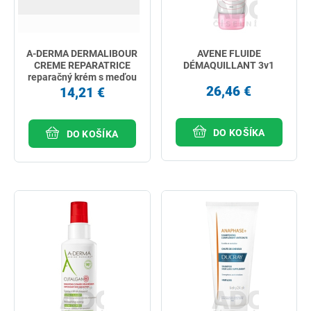
A-DERMA DERMALIBOUR
AVENE FLUIDE
CREME REPARATRICE
DÉMAQUILLANT 3v1
reparačný krém s meďou
a zinkom 50 ml
26,46 €
14,21 €
DO KOŠÍKA
DO KOŠÍKA