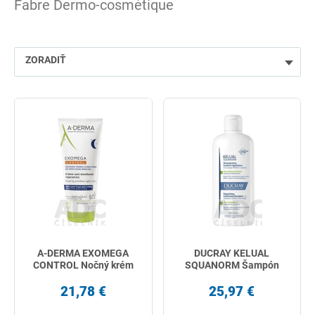
Fabre Dermo-cosmétique
ZORADIŤ
najlacnejšie
najdrahšie
najpredávanejšie
podľa názvu od A
A-DERMA EXOMEGA
DUCRAY KELUAL
CONTROL Nočný krém
SQUANORM Šampón
21,78 €
25,97 €