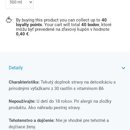
By buying this product you can collect up to
40
loyalty points
. Your cart will total
40
bodov
, ktoré
môžu byť prevedené na zľavový kupón v hodnote
0,40 €
.
Detaily
Charakteristika:
Tekutý doplnok stravy na detoxikáciu s
prírodnými výťažkami z 30 rastlín s vitamínom B6
Nepoužívajte:
U detí do 18 rokov. Pri alergii na zložky
produktu. Ako náhradu pestrej stravy.
Tehotenstvo a dojčenie:
Nie je vhodné pre tehotné a
dojčiace ženy.