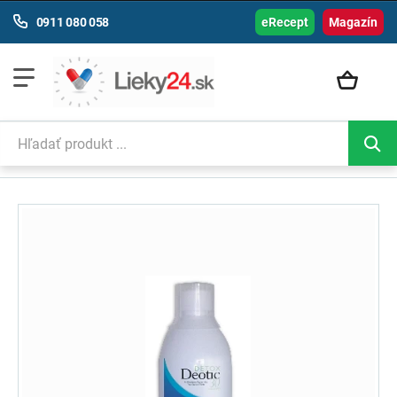
0911 080 058
eRecept
Magazín