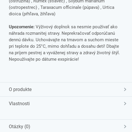
(ostružina) , Rumex (štiavec) , Silybum marianum
(ostropestrec) , Taraxacum officinale (púpava) , Urtica
dioica (pŕhľava, žihľava)
Upozornenie:
Výživový doplnok sa nesmie používať ako
náhrada rozmanitej stravy. Neprekračovať odporúčanú
dennú dávku. Uchovávajte na tmavom a suchom mieste
pri teplote do 25°C, mimo dohľadu a dosahu detí! Dbajte
na príjem pestrej a vyváženej stravy a zdravý životný štýl.
Nepoužívajte po dátume exspirácie!
O produkte
Vlastnosti
Otázky (0)