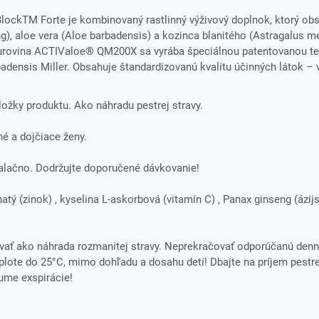
lockTM Forte je kombinovaný rastlinný výživový doplnok, ktorý ob
g), aloe vera (Aloe barbadensis) a kozinca blanitého (Astragalus
 Surovina ACTIValoe® QM200X sa vyrába špeciálnou patentovanou t
badensis Miller. Obsahuje štandardizovanú kvalitu účinných látok –
zložky produktu. Ako náhradu pestrej stravy.
é a dojčiace ženy.
 nalačno. Dodržujte doporučené dávkovanie!
atý (zinok) , kyselina L-askorbová (vitamín C) , Panax ginseng (ázijs
ať ako náhrada rozmanitej stravy. Neprekračovať odporúčanú denn
ote do 25°C, mimo dohľadu a dosahu detí! Dbajte na príjem pestre
tume exspirácie!