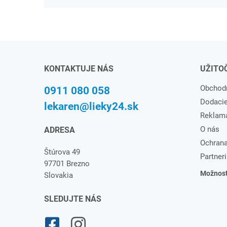
KONTAKTUJE NÁS
UŽITO
Obchod
0911 080 058
Dodaci
lekaren@lieky24.sk
Reklam
O nás
ADRESA
Ochrana
Štúrova 49
Partneri
97701 Brezno
Možnosti
Slovakia
SLEDUJTE NÁS