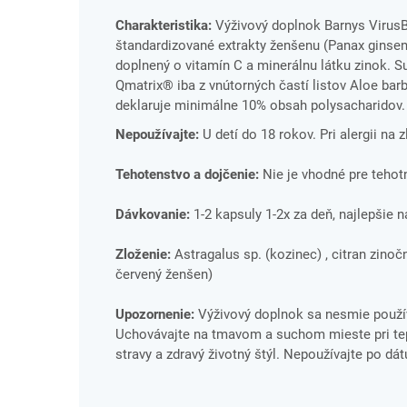
Charakteristika:
Výživový doplnok Barnys VirusB
štandardizované extrakty ženšenu (Panax ginsen
doplnený o vitamín C a minerálnu látku zinok.
Qmatrix® iba z vnútorných častí listov Aloe bar
deklaruje minimálne 10% obsah polysacharidov.
Nepoužívajte:
U detí do 18 rokov. Pri alergii na 
Tehotenstvo a dojčenie:
Nie je vhodné pre tehotn
Dávkovanie:
1-2 kapsuly 1-2x za deň, najlepšie
Zloženie:
Astragalus sp. (kozinec) , citran zinočn
červený ženšen)
Upozornenie:
Výživový doplnok sa nesmie použív
Uchovávajte na tmavom a suchom mieste pri tepl
stravy a zdravý životný štýl. Nepoužívajte po dá