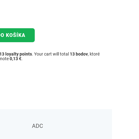
DO KOŠÍKA
13
loyalty points
. Your cart will total
13
bodov
, ktoré
dnote
0,13 €
.
ADC