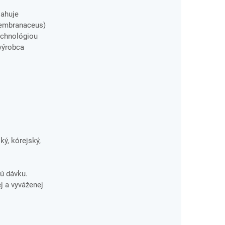
sahuje
 membranaceus)
echnológiou
 výrobca
ký, kórejský,
ú dávku.
j a vyváženej