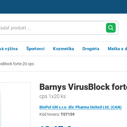
vá výživa
Športovci
Kozmetika
Drogéria
Matka a d
sBlock forte 20 cps
Barnys VirusBlock fort
cps 1x20 ks
BioPol GN s.r.o. div. Pharma United Ltd. (CAN)
Kód tovaru:
T07159