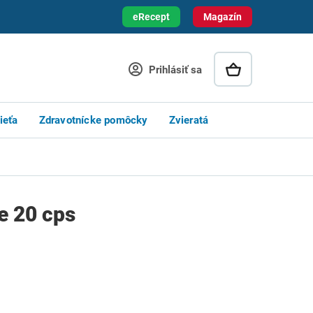
eRecept
Magazín
Prihlásiť sa
ieťa
Zdravotnícke pomôcky
Zvieratá
e 20 cps