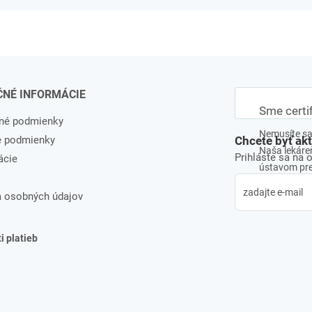
ČNÉ INFORMÁCIE
Sme certi
né podmienky
Nemusíte sa 
e podmienky
Chcete byť ak
Naša lekáreň
Prihláste sa na 
ácie
ústavom pre 
 osobných údajov
 platieb