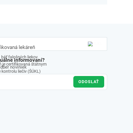
fikovaná lekáreň
báť falošných liekov.
tuálne informovaní?
 je certifikovaná štátnym
odber noviniek
kontrolu liečiv (ŠÚKL)
ODOSLAŤ