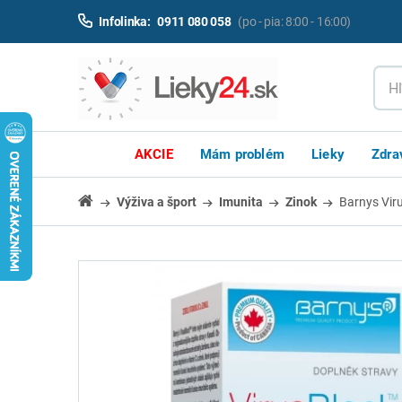
Infolinka:
0911 080 058
(po - pia: 8:00 - 16:00)
AKCIE
Mám problém
Lieky
Zdra
Výživa a šport
Imunita
Zinok
Barnys Viru