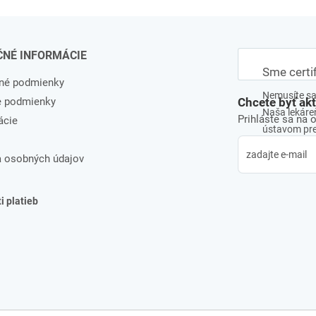
ČNÉ INFORMÁCIE
Sme certi
né podmienky
Nemusíte sa 
e podmienky
Chcete byť ak
Naša lekáreň
Prihláste sa na 
ácie
ústavom pre 
 osobných údajov
 platieb