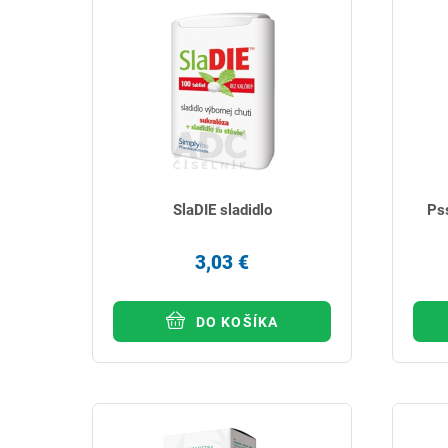
SlaDIE sladidlo
Pss
3,03 €
DO KOŠÍKA