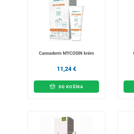
Cannaderm MYCOSIN krém
11,24 €
DO KOŠÍKA