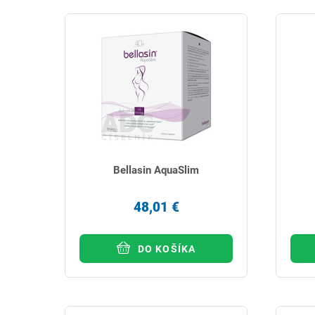
Bellasin AquaSlim
48,01 €
DO KOŠÍKA