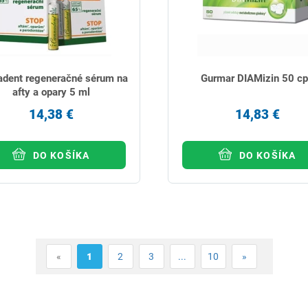
dent regeneračné sérum na
Gurmar DIAMizin 50 c
afty a opary 5 ml
14,38 €
14,83 €
DO KOŠÍKA
DO KOŠÍKA
«
1
2
3
...
10
»