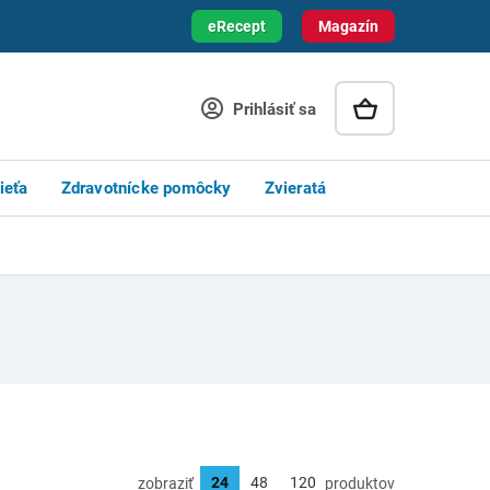
eRecept
Magazín
Prihlásiť sa
ieťa
Zdravotnícke pomôcky
Zvieratá
zobraziť
produktov