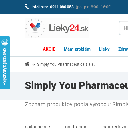
Infolinka:
0911 080 058
(po - pia: 8:00 - 16:00)
AKCIE
Mám problém
Lieky
Zdra
Simply You Pharmaceuticals a.s.
Simply You Pharmaceut
Zoznam produktov podľa výrobcu: Simply
najlacnejšie
najdrahšie
najpredávan