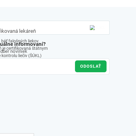
fikovaná lekáreň
báť falošných liekov.
tuálne informovaní?
 je certifikovaná štátnym
odber noviniek
kontrolu liečiv (ŠÚKL)
ODOSLAŤ