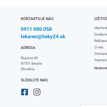
KONTAKTUJE NÁS
UŽITO
Obchod
0911 080 058
Dodaci
lekaren@lieky24.sk
Reklam
O nás
ADRESA
Ochrana
Štúrova 49
Partneri
97701 Brezno
Možnosti
Slovakia
SLEDUJTE NÁS