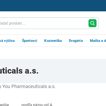
vá výživa
Športovci
Kozmetika
Drogéria
Matka a d
icals a.s.
 You Pharmaceuticals a.s.
ejšie
podľa názvu od A