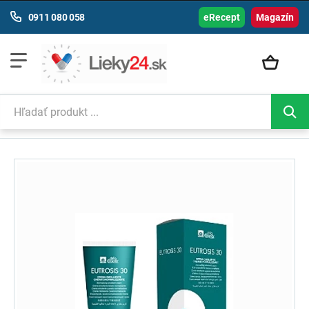
0911 080 058
eRecept
Magazín