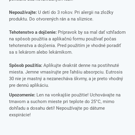
Nepoužívajte:
U detí do 3 rokov. Pri alergii na zložky
produktu. Do otvorených rán a na sliznice.
Tehotenstvo a dojčenie:
Prípravok by sa mal dať vzhľadom
na spôsob použitia a aplikačnú formu používať počas
tehotenstva a dojčenia. Pred použitím je vhodné poradiť
sa s lekárom alebo lekárnikom.
Spôsob použitia:
Aplikujte dvakrát denne na postihnuté
miesta. Jemne vmasírujte pre ľahšiu absorpciu. Eutrosis
30 nie je mastný a nezanecháva škvrny, a je preto vhodný
pre dennú aplikáciu.
Upozornenie:
Len na vonkajšie použitie! Uchovávajte na
tmavom a suchom mieste pri teplote do 25°C, mimo
dohľadu a dosahu detí! Nepoužívajte po dátume
exspirácie!