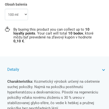
Obsah balenia
By buying this product you can collect up to
10
loyalty points
. Your cart will total
10
bodov
, ktoré
môžu byť prevedené na zľavový kupón v hodnote
0,10 €
.
Detaily
Charakteristika:
Kozmetický výrobok určený na ošetrenie
suchej pokožky. Najmä na pokožku postihnutú
hyperkeratózou a deskvamáciou. Pôsobí na regeneráciu
pokožky vďaka novému zloženiu s 30 % ureou v
stabilizovanej glyko-sfére, čo vedie k hebkej a pružnej
pokožke bez nevzhľadných lézií.