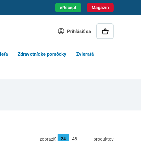
eRecept
Magazín
Prihlásiť sa
ieťa
Zdravotnícke pomôcky
Zvieratá
zobraziť
produktov