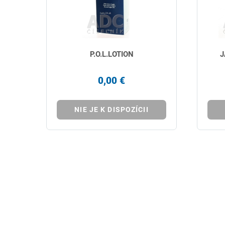
P.O.L.LOTION
J
0,00 €
NIE JE K DISPOZÍCII