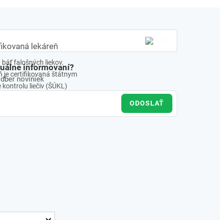
fikovaná lekáreň
báť falošných liekov.
tuálne informovaní?
 je certifikovaná štátnym
odber noviniek
kontrolu liečiv (ŠÚKL)
ODOSLAŤ