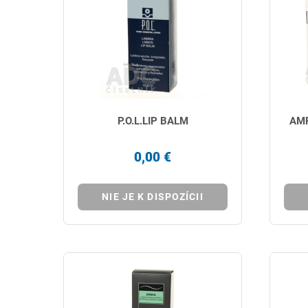
P.O.L.LIP BALM
AMP
0,00 €
NIE JE K DISPOZÍCII