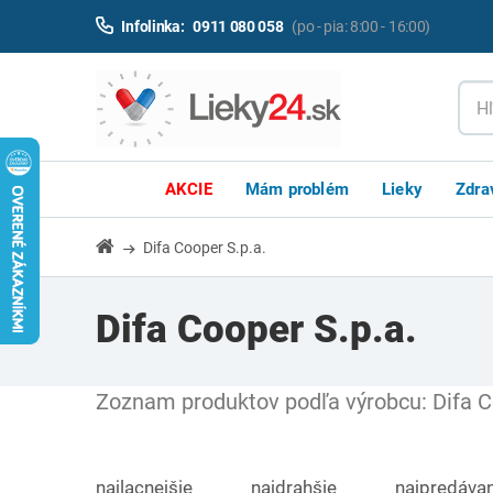
Infolinka:
0911 080 058
(po - pia: 8:00 - 16:00)
AKCIE
Mám problém
Lieky
Zdra
Difa Cooper S.p.a.
Difa Cooper S.p.a.
Zoznam produktov podľa výrobcu: Difa C
najlacnejšie
najdrahšie
najpredávan