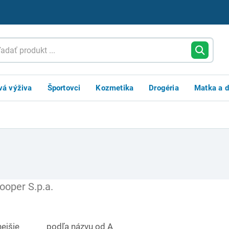
vá výživa
Športovci
Kozmetika
Drogéria
Matka a d
ooper S.p.a.
ejšie
podľa názvu od A