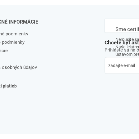
ČNÉ INFORMÁCIE
Sme certi
né podmienky
Nemusíte sa 
e podmienky
Chcete byť ak
Naša lekáreň
Prihláste sa na 
ácie
ústavom pre 
 osobných údajov
 platieb