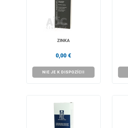
ZINKA
0,00 €
NIE JE K DISPOZÍCII