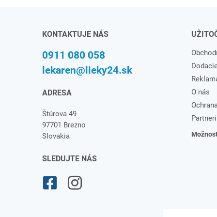
KONTAKTUJE NÁS
UŽITO
Obchod
0911 080 058
Dodaci
lekaren@lieky24.sk
Reklam
O nás
ADRESA
Ochrana
Štúrova 49
Partneri
97701 Brezno
Možnosti
Slovakia
SLEDUJTE NÁS