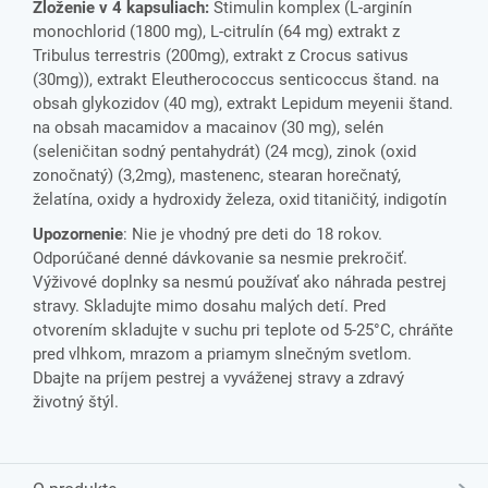
Zloženie v 4 kapsuliach:
Stimulin komplex (L-arginín
monochlorid (1800 mg), L-citrulín (64 mg) extrakt z
Tribulus terrestris (200mg), extrakt z Crocus sativus
(30mg)), extrakt Eleutherococcus senticoccus štand. na
obsah glykozidov (40 mg), extrakt Lepidum meyenii štand.
na obsah macamidov a macainov (30 mg), selén
(seleničitan sodný pentahydrát) (24 mcg), zinok (oxid
zonočnatý) (3,2mg), mastenenc, stearan horečnatý,
želatína, oxidy a hydroxidy železa, oxid titaničitý, indigotín
Upozornenie
: Nie je vhodný pre deti do 18 rokov.
Odporúčané denné dávkovanie sa nesmie prekročiť.
Výživové doplnky sa nesmú používať ako náhrada pestrej
stravy. Skladujte mimo dosahu malých detí. Pred
otvorením skladujte v suchu pri teplote od 5-25°C, chráňte
pred vlhkom, mrazom a priamym slnečným svetlom.
Dbajte na príjem pestrej a vyváženej stravy a zdravý
životný štýl.