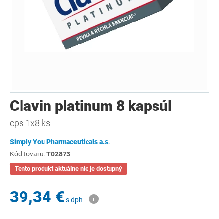
Clavin platinum 8 kapsúl
cps 1x8 ks
Simply You Pharmaceuticals a.s.
Kód tovaru:
T02873
Tento produkt aktuálne nie je dostupný
39,34 €
s dph