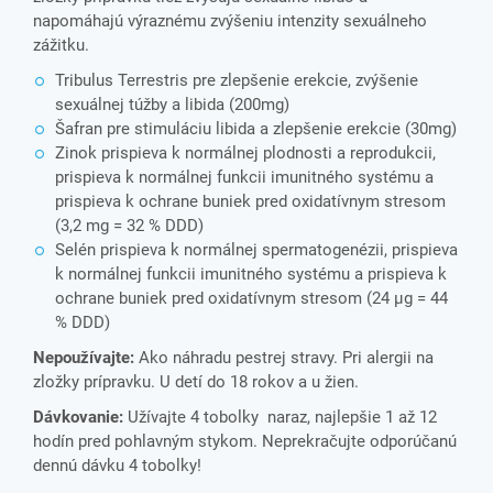
napomáhajú výraznému zvýšeniu intenzity sexuálneho
zážitku.
Tribulus Terrestris pre zlepšenie erekcie, zvýšenie
sexuálnej túžby a libida (200mg)
Šafran pre stimuláciu libida a zlepšenie erekcie (30mg)
Zinok prispieva k normálnej plodnosti a reprodukcii,
prispieva k normálnej funkcii imunitného systému a
prispieva k ochrane buniek pred oxidatívnym stresom
(3,2 mg = 32 % DDD)
Selén prispieva k normálnej spermatogenézii, prispieva
k normálnej funkcii imunitného systému a prispieva k
ochrane buniek pred oxidatívnym stresom (24 μg = 44
% DDD)
Nepoužívajte:
Ako náhradu pestrej stravy. Pri alergii na
zložky prípravku. U detí do 18 rokov a u žien.
Dávkovanie:
Užívajte 4 tobolky naraz, najlepšie 1 až 12
hodín pred pohlavným stykom. Neprekračujte odporúčanú
dennú dávku 4 tobolky!