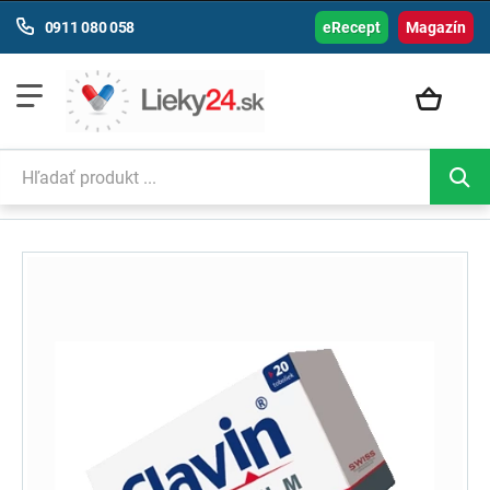
0911 080 058
eRecept
Magazín