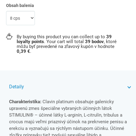
Obsah balenia
By buying this product you can collect up to
39
loyalty points
. Your cart will total
39
bodov
, ktoré
môžu byť prevedené na zľavový kupón v hodnote
0,39 €
.
Detaily
Charakteristika:
Clavin platinum obsahuje galenicky
upravenú zmes špeciálne vybraných účinných látok
STIMULIN® – účinné látky L-arginín, L-citrulín, tribulus a
crocus majú veľmi priaznivý účinok na prekrvenie penisu a
erekciu a vyznačujú sa rýchlym nástupom účinku. Účinné
zložky prípravku tiež zvyšujú sexuálne libido a