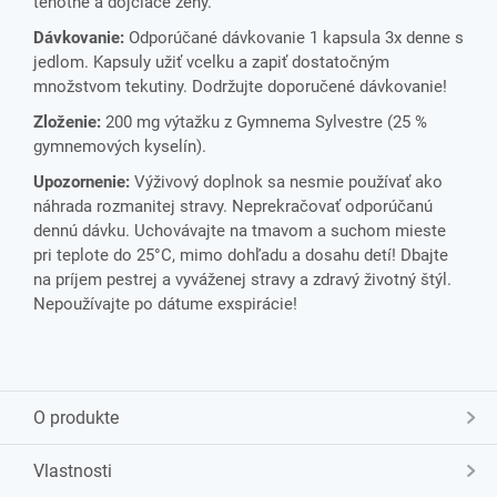
tehotné a dojčiace ženy.
Dávkovanie:
Odporúčané dávkovanie 1 kapsula 3x denne s
jedlom. Kapsuly užiť vcelku a zapiť dostatočným
množstvom tekutiny. Dodržujte doporučené dávkovanie!
Zloženie:
200 mg výtažku z Gymnema Sylvestre (25 %
gymnemových kyselín).
Upozornenie:
Výživový doplnok sa nesmie používať ako
náhrada rozmanitej stravy. Neprekračovať odporúčanú
dennú dávku. Uchovávajte na tmavom a suchom mieste
pri teplote do 25°C, mimo dohľadu a dosahu detí! Dbajte
na príjem pestrej a vyváženej stravy a zdravý životný štýl.
Nepoužívajte po dátume exspirácie!
O produkte
Vlastnosti