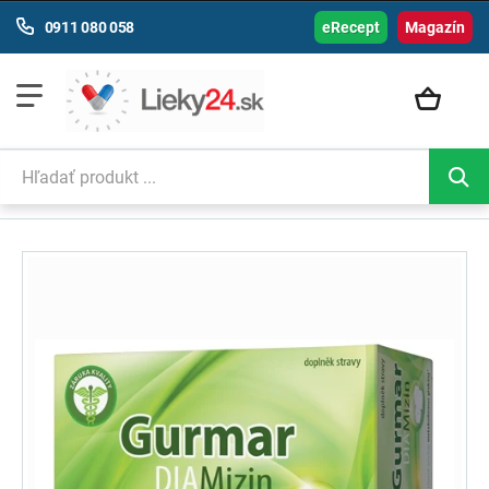
0911 080 058
eRecept
Magazín