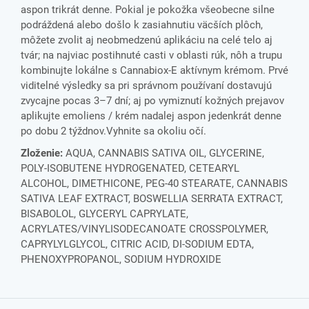
aspon trikrát denne. Pokial je pokožka všeobecne silne
podráždená alebo došlo k zasiahnutiu väcších plôch,
môžete zvolit aj neobmedzenú aplikáciu na celé telo aj
tvár; na najviac postihnuté casti v oblasti rúk, nôh a trupu
kombinujte lokálne s Cannabiox-E aktívnym krémom. Prvé
viditelné výsledky sa pri správnom používaní dostavujú
zvycajne pocas 3–7 dní; aj po vymiznutí kožných prejavov
aplikujte emoliens / krém nadalej aspon jedenkrát denne
po dobu 2 týždnov.Vyhnite sa okoliu očí.
Zloženie:
AQUA, CANNABIS SATIVA OIL, GLYCERINE,
POLY-ISOBUTENE HYDROGENATED, CETEARYL
ALCOHOL, DIMETHICONE, PEG-40 STEARATE, CANNABIS
SATIVA LEAF EXTRACT, BOSWELLIA SERRATA EXTRACT,
BISABOLOL, GLYCERYL CAPRYLATE,
ACRYLATES/VINYLISODECANOATE CROSSPOLYMER,
CAPRYLYLGLYCOL, CITRIC ACID, DI-SODIUM EDTA,
PHENOXYPROPANOL, SODIUM HYDROXIDE