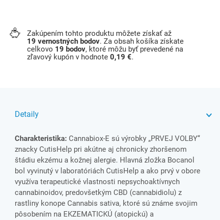
Zakúpením tohto produktu môžete získať až
19
vernostných bodov
. Za obsah košíka získate
celkovo
19
bodov
, ktoré môžu byť prevedené na
zľavový kupón v hodnote
0,19 €
.
Detaily
Charakteristika:
Cannabiox-E sú výrobky „PRVEJ VOLBY“
znacky CutisHelp pri akútne aj chronicky zhoršenom
štádiu ekzému a kožnej alergie. Hlavná zložka Bocanol
bol vyvinutý v laboratóriách CutisHelp a ako prvý v obore
využíva terapeutické vlastnosti nepsychoaktívnych
cannabinoidov, predovšetkým CBD (cannabidiolu) z
rastliny konope Cannabis sativa, ktoré sú známe svojim
pôsobením na EKZEMATICKÚ (atopickú) a