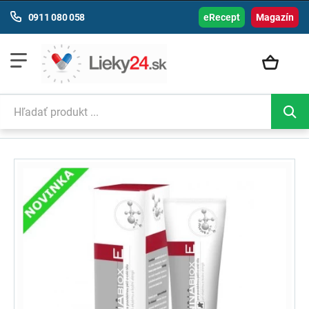
0911 080 058
eRecept
Magazín