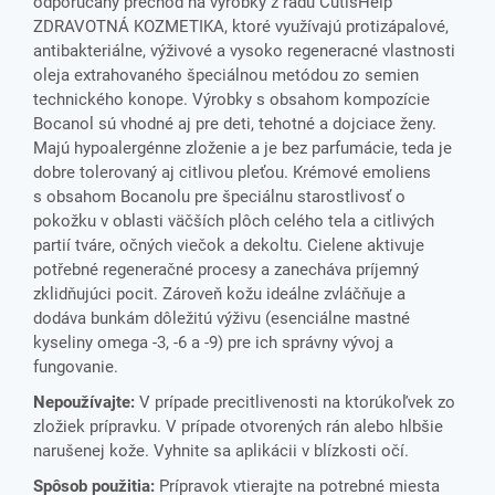
odporúcaný prechod na výrobky z radu CutisHelp
ZDRAVOTNÁ KOZMETIKA, ktoré využívajú protizápalové,
antibakteriálne, výživové a vysoko regeneracné vlastnosti
oleja extrahovaného špeciálnou metódou zo semien
technického konope. Výrobky s obsahom kompozície
Bocanol sú vhodné aj pre deti, tehotné a dojciace ženy.
Majú hypoalergénne zloženie a je bez parfumácie, teda je
dobre tolerovaný aj citlivou pleťou. Krémové emoliens
s obsahom Bocanolu pre špeciálnu starostlivosť o
pokožku v oblasti väčších plôch celého tela a citlivých
partií tváre, očných viečok a dekoltu. Cielene aktivuje
potřebné regeneračné procesy a zanecháva príjemný
zklidňujúci pocit. Zároveň kožu ideálne zvláčňuje a
dodáva bunkám dôležitú výživu (esenciálne mastné
kyseliny omega -3, -6 a -9) pre ich správny vývoj a
fungovanie.
Nepoužívajte:
V prípade precitlivenosti na ktorúkoľvek zo
zložiek prípravku. V prípade otvorených rán alebo hlbšie
narušenej kože. Vyhnite sa aplikácii v blízkosti očí.
Spôsob použitia:
Prípravok vtierajte na potrebné miesta