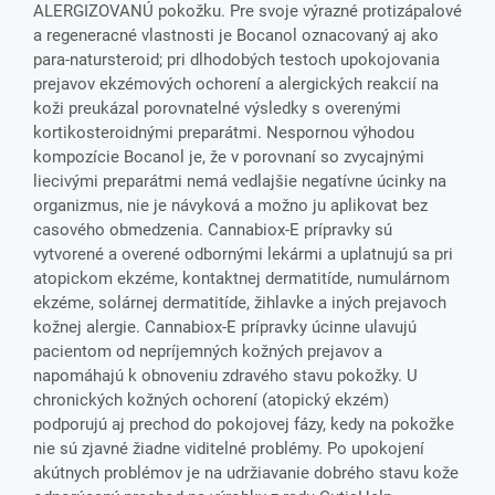
ALERGIZOVANÚ pokožku. Pre svoje výrazné protizápalové
a regeneracné vlastnosti je Bocanol oznacovaný aj ako
para-natursteroid; pri dlhodobých testoch upokojovania
prejavov ekzémových ochorení a alergických reakcií na
koži preukázal porovnatelné výsledky s overenými
kortikosteroidnými preparátmi. Nespornou výhodou
kompozície Bocanol je, že v porovnaní so zvycajnými
liecivými preparátmi nemá vedlajšie negatívne úcinky na
organizmus, nie je návyková a možno ju aplikovat bez
casového obmedzenia. Cannabiox-E prípravky sú
vytvorené a overené odbornými lekármi a uplatnujú sa pri
atopickom ekzéme, kontaktnej dermatitíde, numulárnom
ekzéme, solárnej dermatitíde, žihlavke a iných prejavoch
kožnej alergie. Cannabiox-E prípravky úcinne ulavujú
pacientom od nepríjemných kožných prejavov a
napomáhajú k obnoveniu zdravého stavu pokožky. U
chronických kožných ochorení (atopický ekzém)
podporujú aj prechod do pokojovej fázy, kedy na pokožke
nie sú zjavné žiadne viditelné problémy. Po upokojení
akútnych problémov je na udržiavanie dobrého stavu kože