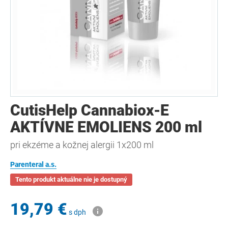
CutisHelp Cannabiox-E
AKTÍVNE EMOLIENS 200 ml
pri ekzéme a kožnej alergii 1x200 ml
Parenteral a.s.
Tento produkt aktuálne nie je dostupný
19,79 €
s dph