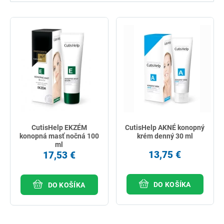
najlacnejšie
najdrahšie
najpredávanejšie
podľa názvu od A
CutisHelp EKZÉM
CutisHelp AKNÉ konopný
konopná masť nočná 100
krém denný 30 ml
ml
13,75 €
17,53 €
DO KOŠÍKA
DO KOŠÍKA