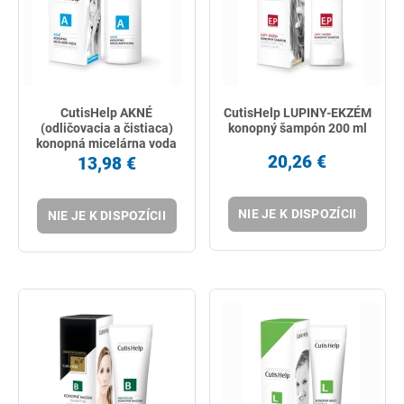
CutisHelp AKNÉ
CutisHelp LUPINY-EKZÉM
(odličovacia a čistiaca)
konopný šampón 200 ml
konopná micelárna voda
200 ml
20,26 €
13,98 €
NIE JE K DISPOZÍCII
NIE JE K DISPOZÍCII