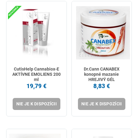
CutisHelp Cannabiox-E
Dr.Cann CANABEX
AKTÍVNE EMOLIENS 200
konopné mazanie
ml
HREJIVÝ GÉL
19,79 €
8,83 €
NIE JE K DISPOZÍCII
NIE JE K DISPOZÍCII