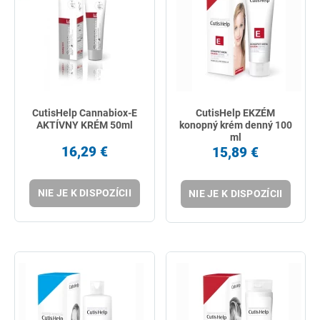
CutisHelp Cannabiox-E
CutisHelp EKZÉM
AKTÍVNY KRÉM 50ml
konopný krém denný 100
ml
16,29 €
15,89 €
NIE JE K DISPOZÍCII
NIE JE K DISPOZÍCII