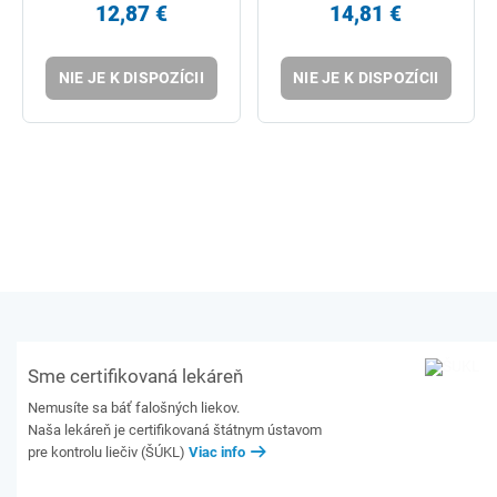
12,87 €
14,81 €
NIE JE K DISPOZÍCII
NIE JE K DISPOZÍCII
Sme certifikovaná lekáreň
Nemusíte sa báť falošných liekov.
Naša lekáreň je certifikovaná štátnym ústavom
pre kontrolu liečiv (ŠÚKL)
Viac info