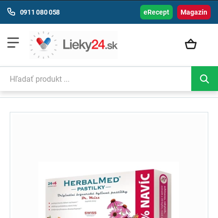
0911 080 058
eRecept
Magazín