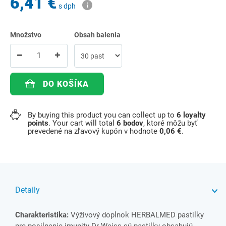
6,41 €
s dph
Množstvo
Obsah balenia
DO KOŠÍKA
By buying this product you can collect up to
6
loyalty
points
. Your cart will total
6
bodov
, ktoré môžu byť
prevedené na zľavový kupón v hodnote
0,06 €
.
Detaily
Charakteristika:
Výživový doplnok HERBALMED pastilky