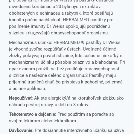
pre posilnenie imunity Dr Weiss sú pastilky obsahujú
osvedčenú kombináciu 20 bylinných extraktov
obohatených o echinaceu a rakytník, ktoré posilňujú
imunitu počas nachladnutí.HERBALMED pastilky pre
posilnenie imunity Dr Weiss upokojujú podráždenú
sliznicu krku,zvyšujú obranyschopnosť organizmu.
Mechanizmus účinku: HERBALMED ® pastilky Dr Weiss
je vhodné zvoľna rozpúšťať v ústach. Uvoľnené účinné
zložky pokrývajú povrch sliznice, kde súčasne niekoľkými
mechanizmami účinku pôsobia priaznivo a blahodarne. Pri
opakovanom použití sa tiež posilňuje obranyschopnosť
sliznice a následne celého organismu.2 Pastilky majú
príjemnú tradičnú chuť, čo prispieva k pohodlné, príjemné
a účinné aplikáciu.
Nepoužívať
: Ak ste alergický/á na ktorúkoľvek zložku,ako
náhradu pestrej stravy, u detí do 3 rokov.
Tehotenstvo a dojčenie
: Pred použitím sa poraďte so
svojím lekárom alebo lekárnikom.
Dávkovanie:
Pre dosiahnutie intenzívneho účinku sa užíva