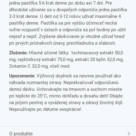
jedna pastilka 5-6 krát denne po dobu asi 7 dní. Pre
dlhodobé užívanie sa u dospelých odporúča jedna pastilka
2-3 krát denne. U detí od 3-12 rokov užívať maximálne 4
pastilky denne. Pastilka sa pre vyššiu účinnosť nechá
voľne rozpustiť v ústach a odporúča sa pol hodiny po užití
nejesť a nepiť. Zvýšené dávkovanie je vhodné užívať hneď
pri prvých príznakoch únavy, prechladnutia a slabosti.
Zloženie:
Hlavné účinné látky: 1echinaceový extrakt 50,0
mg, rayktníkový extrakt 75,0 mg, extrakt 20 bylín 32,0 mg,
2vitamin C 32,0 mg, včelí med.
Upozornenie
: Výživový doplnok sa nesmie používať ako
náhrada rozmanitej stravy. Neprekračovať odporúčanú
dennú dávku. Uchovávajte na tmavom a suchom mieste
pri teplote do 25°C, mimo dohľadu a dosahu detí! Dbajte
na príjem pestrej a vyváženej stravy a zdravý životný štýl.
Nepoužívajte po dátume exspirácie!
O produkte