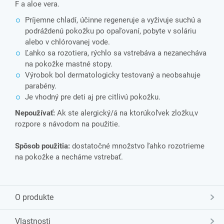
F a aloe vera.
Príjemne chladí, účinne regeneruje a vyživuje suchú a
podráždenú pokožku po opaľovaní, pobyte v soláriu
alebo v chlórovanej vode.
Ľahko sa rozotiera, rýchlo sa vstrebáva a nezanecháva
na pokožke mastné stopy.
Výrobok bol dermatologicky testovaný a neobsahuje
parabény.
Je vhodný pre deti aj pre citlivú pokožku.
Nepoužívať:
Ak ste alergický/á na ktorúkoľvek zložku,v
rozpore s návodom na použitie.
Spôsob použitia:
dostatočné množstvo ľahko rozotrieme
na pokožke a necháme vstrebať.
O produkte
Vlastnosti