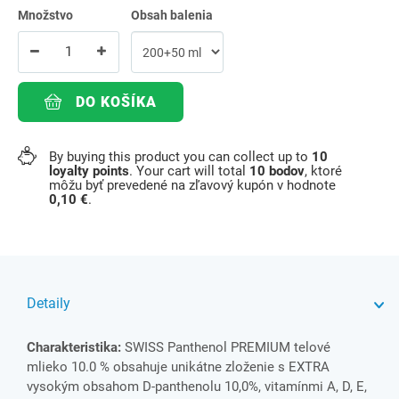
Množstvo
Obsah balenia
DO KOŠÍKA
By buying this product you can collect up to
10
loyalty points
. Your cart will total
10
bodov
, ktoré
môžu byť prevedené na zľavový kupón v hodnote
0,10 €
.
Detaily
Charakteristika:
SWISS Panthenol PREMIUM telové
mlieko 10.0 % obsahuje unikátne zloženie s EXTRA
vysokým obsahom D-panthenolu 10,0%, vitamínmi A, D, E,