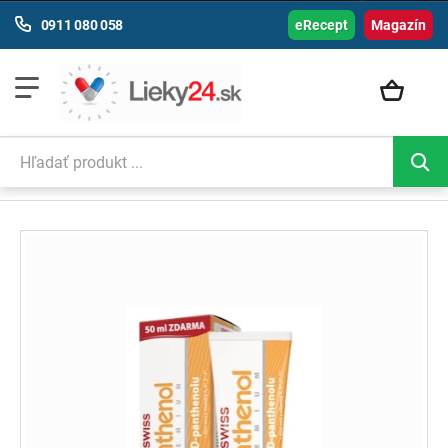
0911 080 058
eRecept
Magazín