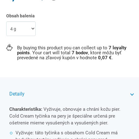
Obsah balenia
By buying this product you can collect up to
7
loyalty
points
. Your cart will total
7
bodov
, ktoré môžu byť
prevedené na zľavový kupón v hodnote
0,07 €
.
Detaily
Charakteristika:
Vyživuje, obnovuje a chráni kožu pier.
Cold Cream tyčinka na pery je špeciálne určená pre
ošetrenie mierne vysušených a vysušených pier.
Vyživuje: táto tyčinka s obsahom Cold Cream má