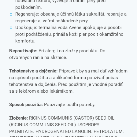
hodvábnu textúru, vyživuje a chráni pery pred
poškodením.
Regeneruje: obsahuje účinnú látku sukralfát, reparuje a
regeneruje aj veľmi poškodené pery.
Upokojuje: termálna voda Avene upokojuje a pôsobí
proti podráždeniu, prináša koži pier pocit okamžitého
komfortu.
Nepoužívajte:
Pri alergii na zložky produktu. Do
otvorených rán a na sliznice.
Tehotenstvo a dojčenie:
Prípravok by sa mal dať vzhľadom
na spôsob použitia a aplikačnú formu používať počas
tehotenstva a dojčenia. Pred použitím je vhodné poradiť
sa s lekárom alebo lekárnikom.
Spôsob použitia:
Používajte podľa potreby.
Zloženie:
RICINUS COMMUNIS (CASTOR) SEED OIL
(RICINUS COMMUNIS SEED OIL). ISOPROPYL
PALMITATE. HYDROGENATED LANOLIN. PETROLATUM.