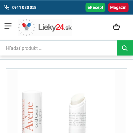
0911 080 058
eRecept
Magazín