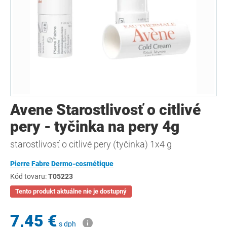
Avene Starostlivosť o citlivé
pery - tyčinka na pery 4g
starostlivosť o citlivé pery (tyčinka) 1x4 g
Pierre Fabre Dermo-cosmétique
Kód tovaru:
T05223
Tento produkt aktuálne nie je dostupný
7,45 €
s dph