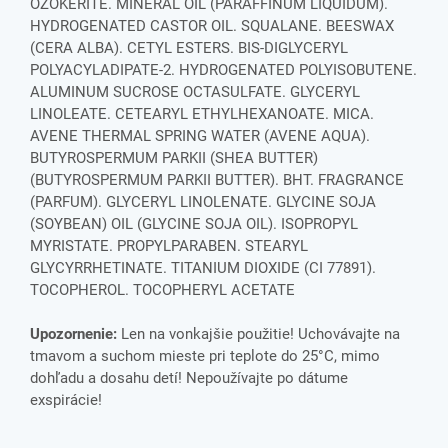
OZOKERITE. MINERAL OIL (PARAFFINUM LIQUIDUM).
HYDROGENATED CASTOR OIL. SQUALANE. BEESWAX
(CERA ALBA). CETYL ESTERS. BIS-DIGLYCERYL
POLYACYLADIPATE-2. HYDROGENATED POLYISOBUTENE.
ALUMINUM SUCROSE OCTASULFATE. GLYCERYL
LINOLEATE. CETEARYL ETHYLHEXANOATE. MICA.
AVENE THERMAL SPRING WATER (AVENE AQUA).
BUTYROSPERMUM PARKII (SHEA BUTTER)
(BUTYROSPERMUM PARKII BUTTER). BHT. FRAGRANCE
(PARFUM). GLYCERYL LINOLENATE. GLYCINE SOJA
(SOYBEAN) OIL (GLYCINE SOJA OIL). ISOPROPYL
MYRISTATE. PROPYLPARABEN. STEARYL
GLYCYRRHETINATE. TITANIUM DIOXIDE (CI 77891).
TOCOPHEROL. TOCOPHERYL ACETATE
Upozornenie:
Len na vonkajšie použitie! Uchovávajte na
tmavom a suchom mieste pri teplote do 25°C, mimo
dohľadu a dosahu detí! Nepoužívajte po dátume
exspirácie!