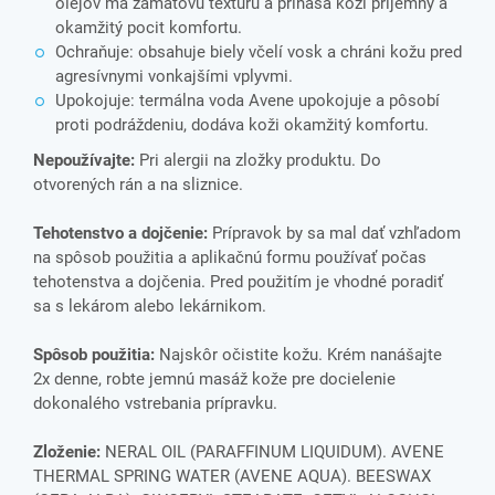
olejov má zamatovú textúru a prináša koži príjemný a
okamžitý pocit komfortu.
Ochraňuje: obsahuje biely včelí vosk a chráni kožu pred
agresívnymi vonkajšími vplyvmi.
Upokojuje: termálna voda Avene upokojuje a pôsobí
proti podráždeniu, dodáva koži okamžitý komfortu.
Nepoužívajte:
Pri alergii na zložky produktu. Do
otvorených rán a na sliznice.
Tehotenstvo a dojčenie:
Prípravok by sa mal dať vzhľadom
na spôsob použitia a aplikačnú formu používať počas
tehotenstva a dojčenia. Pred použitím je vhodné poradiť
sa s lekárom alebo lekárnikom.
Spôsob použitia:
Najskôr očistite kožu. Krém nanášajte
2x denne, robte jemnú masáž kože pre docielenie
dokonalého vstrebania prípravku.
Zloženie:
NERAL OIL (PARAFFINUM LIQUIDUM). AVENE
THERMAL SPRING WATER (AVENE AQUA). BEESWAX