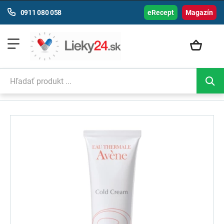
0911 080 058
eRecept
Magazín