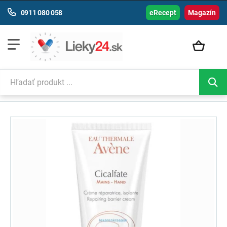
0911 080 058
eRecept
Magazín