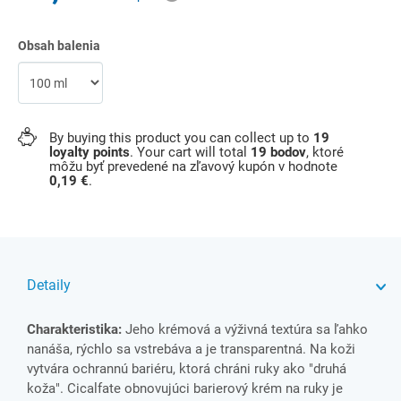
Obsah balenia
By buying this product you can collect up to
19
loyalty points
. Your cart will total
19
bodov
, ktoré
môžu byť prevedené na zľavový kupón v hodnote
0,19 €
.
Detaily
Charakteristika:
Jeho krémová a výživná textúra sa ľahko
nanáša, rýchlo sa vstrebáva a je transparentná. Na koži
vytvára ochrannú bariéru, ktorá chráni ruky ako "druhá
koža". Cicalfate obnovujúci barierový krém na ruky je