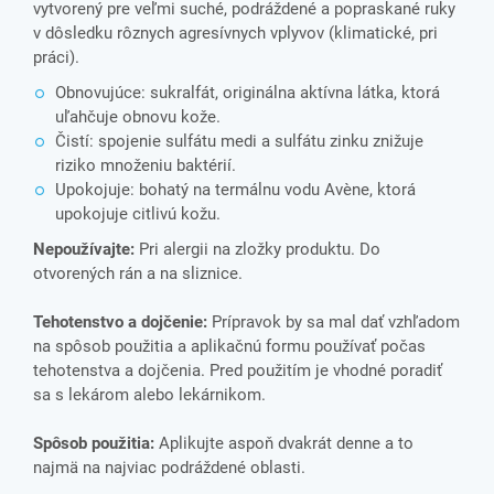
vytvorený pre veľmi suché, podráždené a popraskané ruky
v dôsledku rôznych agresívnych vplyvov (klimatické, pri
práci).
Obnovujúce: sukralfát, originálna aktívna látka, ktorá
uľahčuje obnovu kože.
Čistí: spojenie sulfátu medi a sulfátu zinku znižuje
riziko množeniu baktérií.
Upokojuje: bohatý na termálnu vodu Avène, ktorá
upokojuje citlivú kožu.
Nepoužívajte:
Pri alergii na zložky produktu. Do
otvorených rán a na sliznice.
Tehotenstvo a dojčenie:
Prípravok by sa mal dať vzhľadom
na spôsob použitia a aplikačnú formu používať počas
tehotenstva a dojčenia. Pred použitím je vhodné poradiť
sa s lekárom alebo lekárnikom.
Spôsob použitia:
Aplikujte aspoň dvakrát denne a to
najmä na najviac podráždené oblasti.