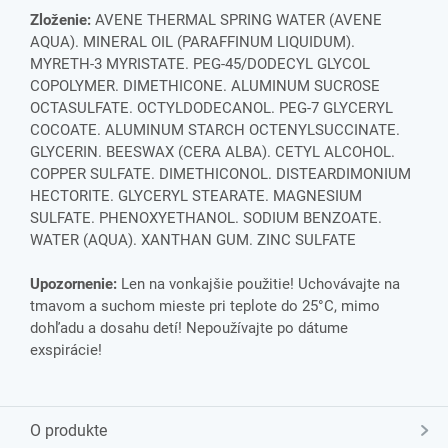
Zloženie:
AVENE THERMAL SPRING WATER (AVENE
AQUA). MINERAL OIL (PARAFFINUM LIQUIDUM).
MYRETH-3 MYRISTATE. PEG-45/DODECYL GLYCOL
COPOLYMER. DIMETHICONE. ALUMINUM SUCROSE
OCTASULFATE. OCTYLDODECANOL. PEG-7 GLYCERYL
COCOATE. ALUMINUM STARCH OCTENYLSUCCINATE.
GLYCERIN. BEESWAX (CERA ALBA). CETYL ALCOHOL.
COPPER SULFATE. DIMETHICONOL. DISTEARDIMONIUM
HECTORITE. GLYCERYL STEARATE. MAGNESIUM
SULFATE. PHENOXYETHANOL. SODIUM BENZOATE.
WATER (AQUA). XANTHAN GUM. ZINC SULFATE
Upozornenie:
Len na vonkajšie použitie! Uchovávajte na
tmavom a suchom mieste pri teplote do 25°C, mimo
dohľadu a dosahu detí! Nepoužívajte po dátume
exspirácie!
O produkte