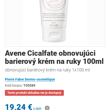
Avene Cicalfate obnovujúci
barierový krém na ruky 100ml
obnovujúci bariérový krém na ruky 1x100 ml
Pierre Fabre Dermo-cosmétique
Kód tovaru:
T05589
Tento produkt aktuálne nie je dostupný
19,24 €
s dph