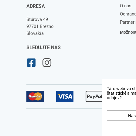
O nás
ADRESA
Ochrana
Štúrova 49
Partneri
97701 Brezno
Možnosti
Slovakia
SLEDUJTE NÁS
Táto webová st
štatistické a m
údajov?
Nas