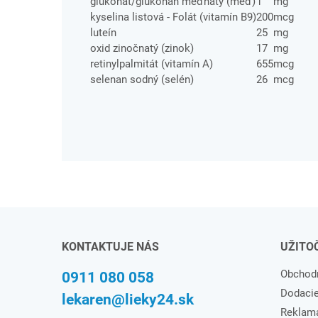
glukonát/glukonan meďnatý (meď)
1
mg
kyselina listová - Folát (vitamín B9)
200
mcg
luteín
25
mg
oxid zinočnatý (zinok)
17
mg
retinylpalmitát (vitamín A)
655
mcg
selenan sodný (selén)
26
mcg
KONTAKTUJE NÁS
UŽITO
Obchod
0911 080 058
Dodaci
lekaren@lieky24.sk
Reklam