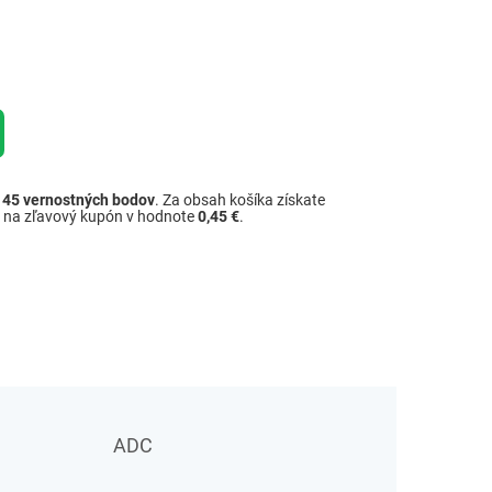
ž
45
vernostných bodov
. Za obsah košíka získate
é na zľavový kupón v hodnote
0,45 €
.
ADC