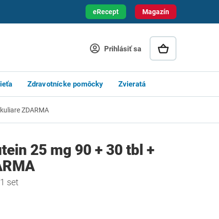
eRecept
Magazín
Prihlásiť sa
ieťa
Zdravotnícke pomôcky
Zvieratá
 okuliare ZDARMA
in 25 mg 90 + 30 tbl +
DARMA
1 set