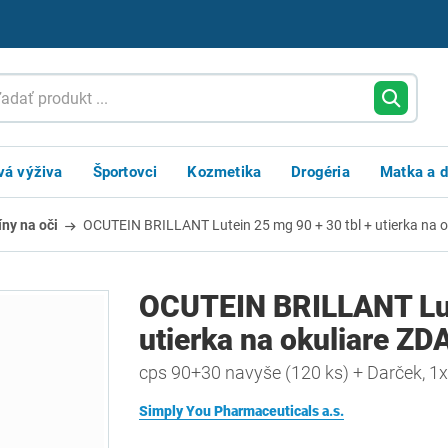
vá výživa
Športovci
Kozmetika
Drogéria
Matka a d
íny na oči
OCUTEIN BRILLANT Lutein 25 mg 90 + 30 tbl + utierka na
OCUTEIN BRILLANT Lute
utierka na okuliare Z
cps 90+30 navyše (120 ks) + Darček, 1x
Simply You Pharmaceuticals a.s.