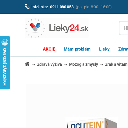
Infolinka:
0911 080 058
(po - pia: 8:00 - 16:00)
AKCIE
Mám problém
Lieky
Zdra
Zdravá výživa
Mozog a zmysly
Zrak a vitam