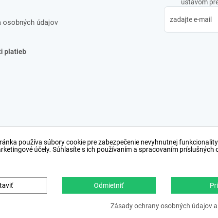
ústavom pre 
 osobných údajov
 platieb
ránka používa súbory cookie pre zabezpečenie nevyhnutnej funkcionality
arketingové účely. Súhlasíte s ich používaním a spracovaním príslušných
taviť
Odmietniť
Pri
Copyright © 2012 − 2026
webdesign
,
ppc
›
netsucce
Zásady ochrany osobných údajov a