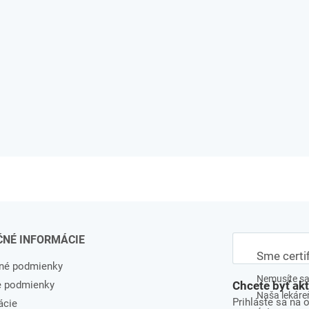
ČNÉ INFORMÁCIE
Sme certi
né podmienky
Nemusíte sa 
e podmienky
Chcete byť ak
Naša lekáreň
Prihláste sa na 
ácie