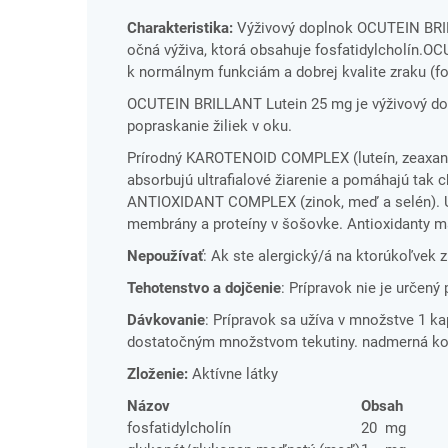
Charakteristika:
Výživový doplnok OCUTEIN BRILL
očná výživa, ktorá obsahuje fosfatidylcholín.O
k normálnym funkciám a dobrej kvalite zraku (fosf
OCUTEIN BRILLANT Lutein 25 mg je výživový dopl
popraskanie žiliek v oku.
Prírodný KAROTENOID COMPLEX (luteín, zeaxantí
absorbujú ultrafialové žiarenie a pomáhajú tak 
ANTIOXIDANT COMPLEX (zinok, meď a selén). UV 
membrány a proteíny v šošovke. Antioxidanty ma
Nepoužívať
: Ak ste alergický/á na ktorúkoľvek z
Tehotenstvo a dojčenie
: Prípravok nie je určený 
Dávkovanie
: Prípravok sa užíva v množstve 1 ka
dostatočným množstvom tekutiny. nadmerná kon
Zloženie:
Aktívne látky
Názov
Obsah
fosfatidylcholín
20
mg