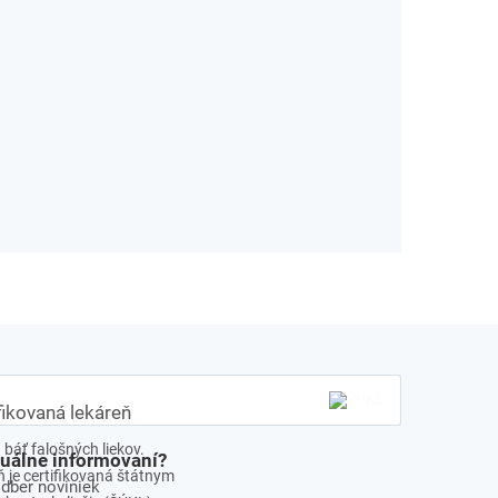
fikovaná lekáreň
báť falošných liekov.
tuálne informovaní?
 je certifikovaná štátnym
odber noviniek