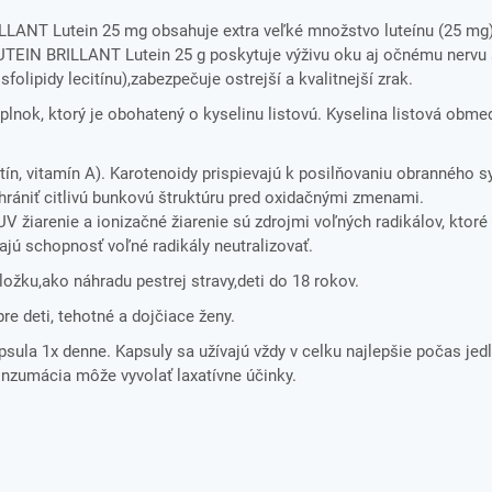
ANT Lutein 25 mg obsahuje extra veľké množstvo luteínu (25 mg),
CUTEIN BRILLANT Lutein 25 g poskytuje výživu oku aj očnému nervu 
olipidy lecitínu),zabezpečuje ostrejší a kvalitnejší zrak.
nok, ktorý je obohatený o kyselinu listovú. Kyselina listová obme
n, vitamín A). Karotenoidy prispievajú k posilňovaniu obranného 
chrániť citlivú bunkovú štruktúru pred oxidačnými zmenami.
žiarenie a ionizačné žiarenie sú zdrojmi voľných radikálov, ktor
jú schopnosť voľné radikály neutralizovať.
ložku,ako náhradu pestrej stravy,deti do 18 rokov.
pre deti, tehotné a dojčiace ženy.
psula 1x denne. Kapsuly sa užívajú vždy v celku najlepšie počas jedl
zumácia môže vyvolať laxatívne účinky.