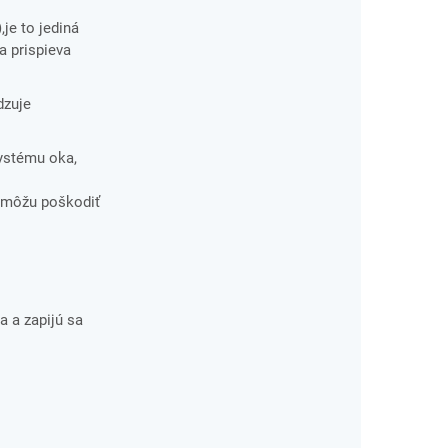
je to jediná
a prispieva
dzuje
systému oka,
é môžu poškodiť
a a zapijú sa