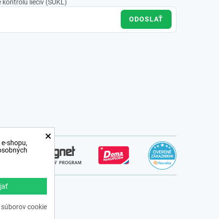
kontrolu liečiv (ŠÚKL)
ODOSLAŤ
×
 e-shopu,
 osobných
jať
ss.sk
 súborov cookie