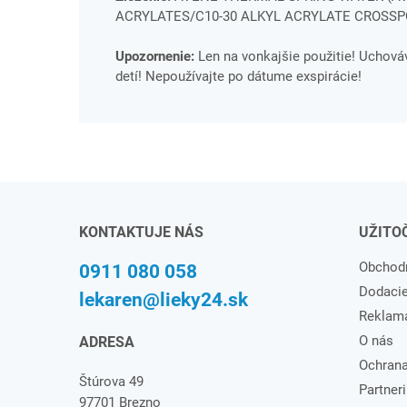
ACRYLATES/C10-30 ALKYL ACRYLATE CROSSP
Upozornenie:
Len na vonkajšie použitie! Uchov
detí! Nepoužívajte po dátume exspirácie!
KONTAKTUJE NÁS
UŽITO
Obchod
0911 080 058
Dodaci
lekaren@lieky24.sk
Reklam
O nás
ADRESA
Ochrana
Štúrova 49
Partneri
97701 Brezno