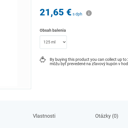
21,65 €
s dph
Obsah balenia
By buying this product you can collect up to
môžu byť prevedené na zľavový kupón v ho
Vlastnosti
Otázky (0)