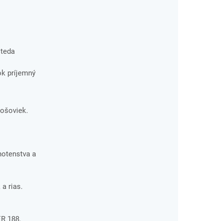
 teda
ok príjemný
šošoviek.
hotenstva a
a rias.
R 188.