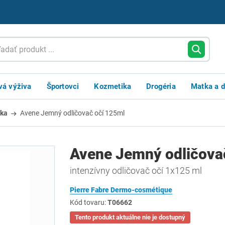
vá výživa
Športovci
Kozmetika
Drogéria
Matka a d
žka
Avene Jemný odličovač očí 125ml
Avene Jemný odličova
intenzívny odličovač očí 1x125 ml
Pierre Fabre Dermo-cosmétique
Kód tovaru:
T06662
Tento produkt aktuálne nie je dostupný