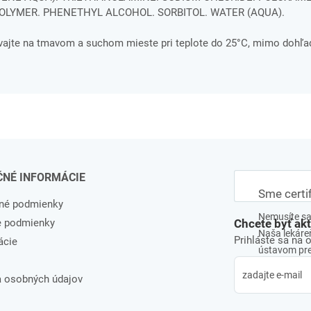
OLYMER. PHENETHYL ALCOHOL. SORBITOL. WATER (AQUA).
ávajte na tmavom a suchom mieste pri teplote do 25°C, mimo dohľa
ČNÉ INFORMÁCIE
Sme certi
né podmienky
Nemusíte sa 
e podmienky
Chcete byť ak
Naša lekáreň
Prihláste sa na 
ácie
ústavom pre 
 osobných údajov