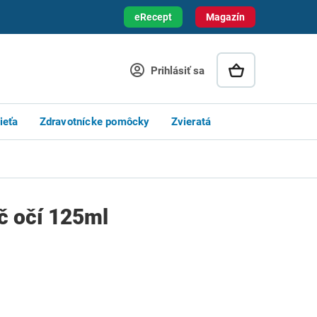
eRecept
Magazín
Prihlásiť sa
ieťa
Zdravotnícke pomôcky
Zvieratá
č očí 125ml