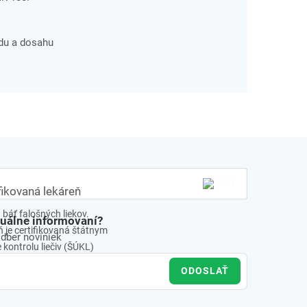
du a dosahu
fikovaná lekáreň
báť falošných liekov.
tuálne informovaní?
 je certifikovaná štátnym
odber noviniek
kontrolu liečiv (ŠÚKL)
ODOSLAŤ