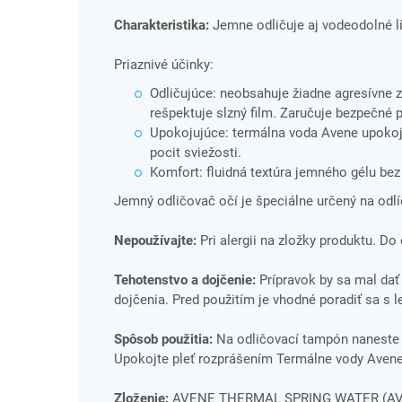
Charakteristika:
Jemne odličuje aj vodeodolné lí
Priaznivé účinky:
Odličujúce: neobsahuje žiadne agresívne zl
rešpektuje slzný film. Zaručuje bezpečné 
Upokojujúce: termálna voda Avene upokojuj
pocit sviežosti.
Komfort: fluidná textúra jemného gélu bez
Jemný odličovač očí je špeciálne určený na odlíč
Nepoužívajte:
Pri alergii na zložky produktu. Do 
Tehotenstvo a dojčenie:
Prípravok by sa mal dať
dojčenia. Pred použitím je vhodné poradiť sa s 
Spôsob použitia:
Na odličovací tampón naneste m
Upokojte pleť rozprášením Termálne vody Avene 
Zloženie:
AVENE THERMAL SPRING WATER (AV