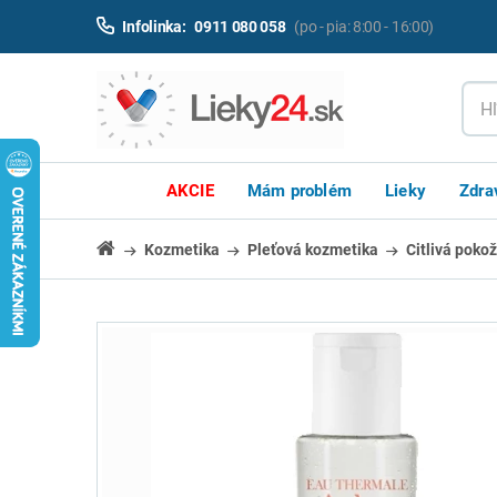
Infolinka:
0911 080 058
(po - pia: 8:00 - 16:00)
AKCIE
Mám problém
Lieky
Zdra
Kozmetika
Pleťová kozmetika
Citlivá poko