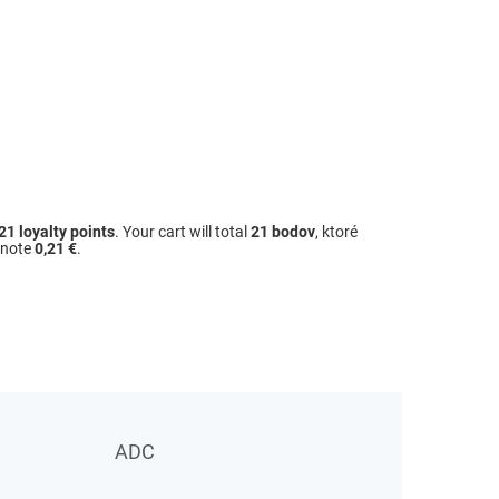
21
loyalty points
. Your cart will total
21
bodov
, ktoré
dnote
0,21 €
.
ADC