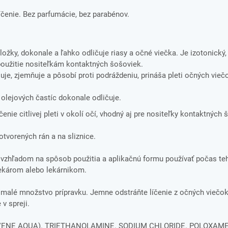
čenie. Bez parfumácie, bez parabénov.
ožky, dokonale a ľahko odličuje riasy a očné viečka. Je izotonický,
použitie nositeľkám kontaktných šošoviek.
e, zjemňuje a pôsobí proti podráždeniu, prináša pleti očných vieč
 olejových častíc dokonale odličuje.
enie citlivej pleti v okolí očí, vhodný aj pre nositeľky kontaktných 
otvorených rán a na sliznice.
 vzhľadom na spôsob použitia a aplikačnú formu používať počas te
lekárom alebo lekárnikom.
alé množstvo prípravku. Jemne odstráňte líčenie z očných viečok 
v spreji.
ENE AQUA). TRIETHANOLAMINE. SODIUM CHLORIDE. POLOXAME