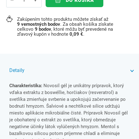
DO KOŠÍKA
Zakúpením tohto produktu môžete získať až
9
vernostných bodov
. Za obsah košíka získate
celkovo
9
bodov
, ktoré môžu byť prevedené na
zľavový kupón v hodnote
0,09 €
.
Detaily
Charakteristika:
Novosil gél je unikátny prípravok, ktorý
vďaka extraktu z boswéllie, horčiakov (resveratrol) a
svetlíka zmierňuje svrbenie a upokojujú začervenanie po
bodnutí hmyzom. Šalviové a nechtíkové silice udržujú
miesto aplikácie mikrobiálne čisté. Prípravok Novosil gél
je obohatený o extrakt zo svetlíka, ktorý obmedzuje
negatívne účinky látok vylúčených hmyzom. Mentol s
bazalkovou silicou potom príjemne chladí a eliminuje