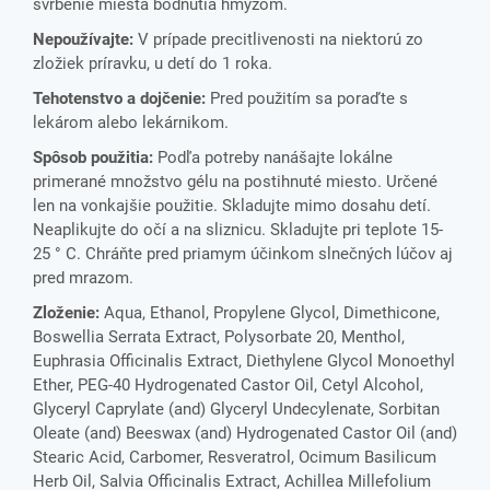
svrbenie miesta bodnutia hmyzom.
Nepoužívajte:
V prípade precitlivenosti na niektorú zo
zložiek príravku, u detí do 1 roka.
Tehotenstvo a dojčenie:
Pred použitím sa poraďte s
lekárom alebo lekárnikom.
Spôsob použitia:
Podľa potreby nanášajte lokálne
primerané množstvo gélu na postihnuté miesto. Určené
len na vonkajšie použitie. Skladujte mimo dosahu detí.
Neaplikujte do očí a na sliznicu. Skladujte pri teplote 15-
25 ° C. Chráňte pred priamym účinkom slnečných lúčov aj
pred mrazom.
Zloženie:
Aqua, Ethanol, Propylene Glycol, Dimethicone,
Boswellia Serrata Extract, Polysorbate 20, Menthol,
Euphrasia Officinalis Extract, Diethylene Glycol Monoethyl
Ether, PEG-40 Hydrogenated Castor Oil, Cetyl Alcohol,
Glyceryl Caprylate (and) Glyceryl Undecylenate, Sorbitan
Oleate (and) Beeswax (and) Hydrogenated Castor Oil (and)
Stearic Acid, Carbomer, Resveratrol, Ocimum Basilicum
Herb Oil, Salvia Officinalis Extract, Achillea Millefolium