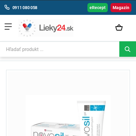
0911 080 058
eRecept
Magazín