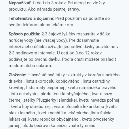
Nepoužívať
: U detí do 3 rokov. Pri alergii na zložky
produktu. Ako náhradu pestrej stravy.
Tehotenstvo a dojčenie
: Pred použitím sa poraďte so
svojím lekárom alebo lekárnikom.
Spôsob použitia:
2-3 čajové lyžičky rozpustite v šálke
horúcej vody (nie vriacej vody). Pre dosiahnutie
intenzívneho účinku užívajte jednotlivé dávky pravidelne v
2-3 hodinovom intervale. U detí od 3 do 12 rokov
podávajte polovičnú dávku. Podľa chuti môžete prisladiť
medom alebo cukrom.
Zloženie:
Hlavné účinné látky : extrakty z koreňa sladkého
drievka , listu skorocelu kopijovitého , listu ostružiny
krovitej , listu mäty piepornej , kvetu rumančeka pravého
,listu eukalyptu , plodu fenikla obyčajného , kvetu bazy
čiernej ,stélky Pľuzgierky islandskej, kvetu nevädze poľnej
, kvetu lipy striebornej , vňate
pľúcnika lekárskeho ,kvetu
slezu lesného , kvetu nechtíka lekárskeho ,listu šalvie
lekárskej ,kvetu rebríčka obyčajného , kvetu prvosienky
jarnej , plodu bedrovníka anízu ,vnate tymiánu