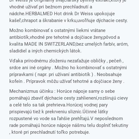
Dr Weiss je originálny švajčiarsky bylinný extrakt,ktorý je
vhodné užívať pri bežnom prechladnutí a
nádche.HERBALMED Hot drink Dr Weiss upokojuje
kašeľ,chrapot a škrabanie v krku,uvoľňuje dýchacie cesty.
Možno kombinovať s ostatnými liekmi vrátane
antibiotík,vhodné pre tehotné a dojčiace ženy,pôvod a
kvalita MADE IN SWITZERLAND,bez umelých farbív, aróm,
sladidiel a iných chemických látok.
Vďaka prírodnému zloženiu nezaťažuje obličky , pečeň ,
srdce ani iné orgány . Možno ho kombinovať s ostatnými
prípravkami ( napr. pri užívaní antibiotík ) . Neobsahuje
kofeín . Prípravok môžu užívať tehotné a dojčiace ženy .
Mechanizmus účinku : Horúce nápoje samy o sebe
pomáhajú zbaviť dýchacie cesty zahlienení,rozširujú cievy
a celé telo sa tak prehrieva.Horúcej vodnej pary
prispievajú tiež k prekrveniu slizníc.Účinné látky
rozpustené vo vode sa ľahšie prehĺtajú.V neposlednom
rade pomáhajú horúce nápoje nášmu telu doplniť tekutiny
, ktoré pri prechladnutí toľko potrebuje.