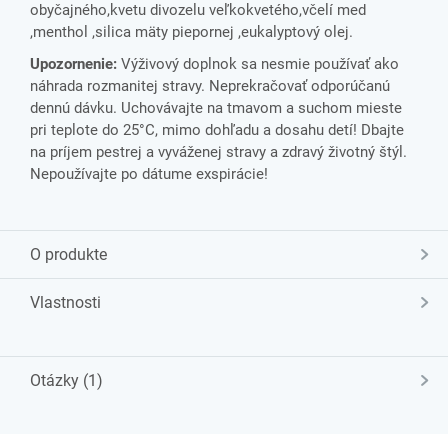
obyčajného,kvetu divozelu veľkokvetého,včelí med
,menthol ,silica mäty piepornej ,eukalyptový olej
.
Upozornenie:
Výživový doplnok sa nesmie používať ako
náhrada rozmanitej stravy. Neprekračovať odporúčanú
dennú dávku. Uchovávajte na tmavom a suchom mieste
pri teplote do 25°C, mimo dohľadu a dosahu detí! Dbajte
na príjem pestrej a vyváženej stravy a zdravý životný štýl.
Nepoužívajte po dátume exspirácie!
O produkte
Vlastnosti
Otázky (1)