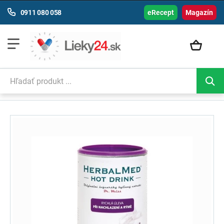
0911 080 058
eRecept
Magazín