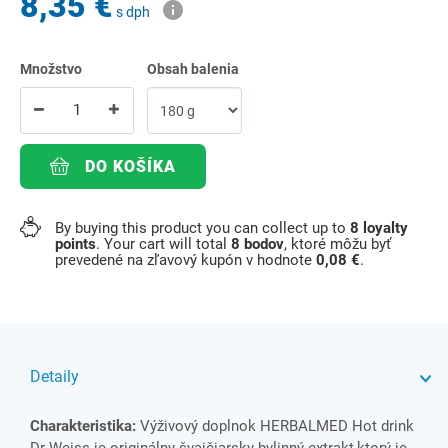
8,35 €
s dph
Množstvo
Obsah balenia
DO KOŠÍKA
By buying this product you can collect up to
8
loyalty
points
. Your cart will total
8
bodov
, ktoré môžu byť
prevedené na zľavový kupón v hodnote
0,08 €
.
Detaily
Charakteristika:
Výživový doplnok HERBALMED Hot drink