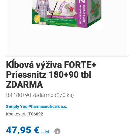
Kĺbová výživa FORTE+
Priessnitz 180+90 tbl
ZDARMA
tbl 180+90 zadarmo (270 ks)
Simply You Pharmaceuticals a.s.
Kód tovaru:
T06092
47,95 €
s dph