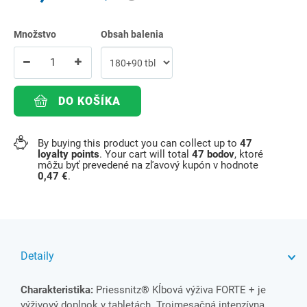
Množstvo
Obsah balenia
DO KOŠÍKA
By buying this product you can collect up to
47
loyalty points
. Your cart will total
47
bodov
, ktoré
môžu byť prevedené na zľavový kupón v hodnote
0,47 €
.
Detaily
Charakteristika:
Priessnitz® Kĺbová výživa FORTE + je
výživový doplnok v tabletách. Trojmesačná intenzívna