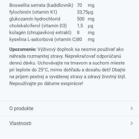
Boswellia serrata (kadidlovník)
70
mg
fylochinón (vitamín K1)
33,75
µg
glukozamín hydrochlorid
500
mg
cholekalciferol (vitamín D3)
1,5
µg
kolagén (chrupavkový extrakt)
8
mg
kyselina L-askorbová (vitamín C)
80
mg
Upozornenie:
Výživový doplnok sa nesmie používať ako
náhrada rozmanitej stravy. Neprekračovať odporúčanú
dennú dávku. Uchovávajte na tmavom a suchom mieste
pri teplote do 25°C, mimo dohľadu a dosahu detí! Dbajte
na príjem pestrej a vyváženej stravy a zdravý životný štýl.
Nepoužívajte po dátume exspirácie!
O produkte
Vlastnosti