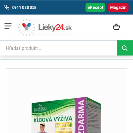
0911 080 058
eRecept
Magazín