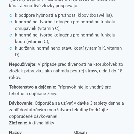
kúra. Jednotlivé zložky prispievajú:
k podpore hybnosti a pružnosti kĺbov (boswéllia),
k normálnej tvorbe kolagénu pre normálnu funkciu
chrupaviek (vitamín C),
k normálnej tvorbe kolagénu pre normálnu funkciu
kostí (vitamín C),
k udržaniu normálneho stavu kostí (vitamín K, vitamín
D).
Nepoužívajte:
V prípade precitlivenosti na ktorúkoľvek zo
zložiek prípravku, ako náhradu pestrej stravy, u detí do 18
rokov.
Tehotenstvo a dojčenie:
Prípravok nie je vhodný pre
tehotné a dojčiace ženy.
Dávkovanie:
Odporúča sa užívať v dávke 3 tablety denne a
zapiť dostatočným množstvom tekutiny.Dodržujte
doporučené dávkovanie!
Zloženie:
Aktívne látky
Názov
Obsah