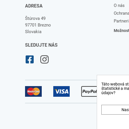
O nás
ADRESA
Ochrana
Štúrova 49
Partneri
97701 Brezno
Možnosti
Slovakia
SLEDUJTE NÁS
Táto webová st
štatistické a m
údajov?
Nas