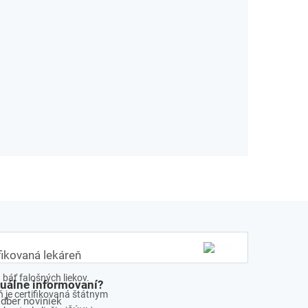
fikovaná lekáreň
báť falošných liekov.
tuálne informovaní?
 je certifikovaná štátnym
odber noviniek