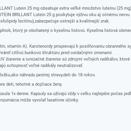
ANT Lutein 25 mg obsahuje extra veľké množstvo luteínu (25 mg),
CUTEIN BRILLANT Lutein 25 g poskytuje výživu oku aj očnému nervu 
olipidy lecitínu),zabezpečuje ostrejší a kvalitnejší zrak.
nok, ktorý je obohatený o kyselinu listovú. Kyselina listová obme
n, vitamín A). Karotenoidy prispievajú k posilňovaniu obranného 
chrániť citlivú bunkovú štruktúru pred oxidačnými zmenami.
žiarenie a ionizačné žiarenie sú zdrojmi voľných radikálov, ktor
jú schopnosť voľné radikály neutralizovať.
ložku,ako náhradu pestrej stravy,deti do 18 rokov.
pre deti, tehotné a dojčiace ženy.
psula 1x denne. Kapsuly sa užívajú vždy v celku najlepšie počas jedl
zumácia môže vyvolať laxatívne účinky.