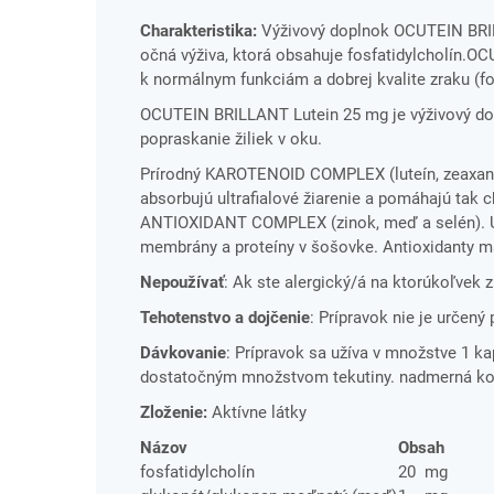
Charakteristika:
Výživový doplnok OCUTEIN BRILL
očná výživa, ktorá obsahuje fosfatidylcholín.O
k normálnym funkciám a dobrej kvalite zraku (fosf
OCUTEIN BRILLANT Lutein 25 mg je výživový dopl
popraskanie žiliek v oku.
Prírodný KAROTENOID COMPLEX (luteín, zeaxantí
absorbujú ultrafialové žiarenie a pomáhajú tak 
ANTIOXIDANT COMPLEX (zinok, meď a selén). UV 
membrány a proteíny v šošovke. Antioxidanty ma
Nepoužívať
: Ak ste alergický/á na ktorúkoľvek z
Tehotenstvo a dojčenie
: Prípravok nie je určený 
Dávkovanie
: Prípravok sa užíva v množstve 1 ka
dostatočným množstvom tekutiny. nadmerná kon
Zloženie:
Aktívne látky
Názov
Obsah
fosfatidylcholín
20
mg