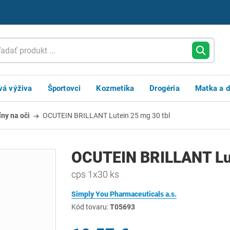
vá výživa
Športovci
Kozmetika
Drogéria
Matka a d
íny na oči
OCUTEIN BRILLANT Lutein 25 mg 30 tbl
OCUTEIN BRILLANT Lut
cps 1x30 ks
Simply You Pharmaceuticals a.s.
Kód tovaru:
T05693