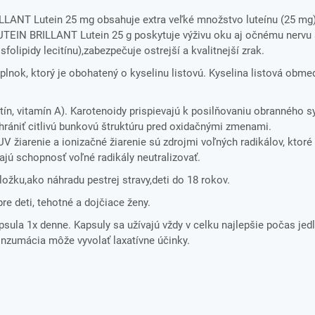
ANT Lutein 25 mg obsahuje extra veľké množstvo luteínu (25 mg),
CUTEIN BRILLANT Lutein 25 g poskytuje výživu oku aj očnému nervu 
olipidy lecitínu),zabezpečuje ostrejší a kvalitnejší zrak.
nok, ktorý je obohatený o kyselinu listovú. Kyselina listová obme
n, vitamín A). Karotenoidy prispievajú k posilňovaniu obranného 
chrániť citlivú bunkovú štruktúru pred oxidačnými zmenami.
žiarenie a ionizačné žiarenie sú zdrojmi voľných radikálov, ktor
jú schopnosť voľné radikály neutralizovať.
ložku,ako náhradu pestrej stravy,deti do 18 rokov.
pre deti, tehotné a dojčiace ženy.
psula 1x denne. Kapsuly sa užívajú vždy v celku najlepšie počas jedl
zumácia môže vyvolať laxatívne účinky.