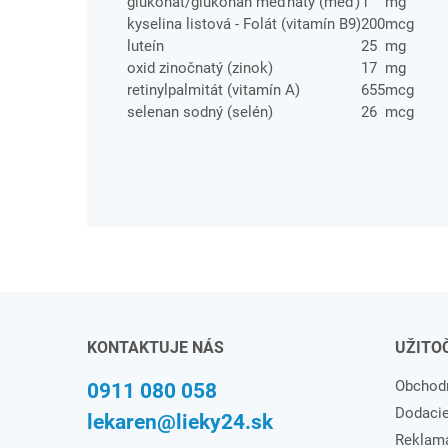
glukonát/glukonan meďnatý (meď)
1
mg
kyselina listová - Folát (vitamín B9)
200
mcg
luteín
25
mg
oxid zinočnatý (zinok)
17
mg
retinylpalmitát (vitamín A)
655
mcg
selenan sodný (selén)
26
mcg
KONTAKTUJE NÁS
UŽITO
Obchod
0911 080 058
Dodaci
lekaren@lieky24.sk
Reklam