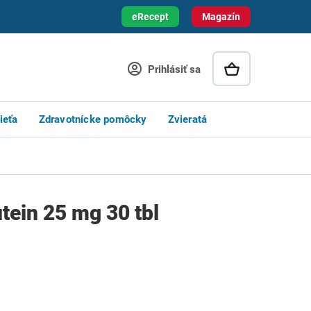
eRecept
Magazín
Prihlásiť sa
ieťa
Zdravotnícke pomôcky
Zvieratá
ein 25 mg 30 tbl