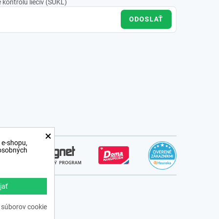
kontrolu liečiv (ŠÚKL)
ODOSLAŤ
×
 e-shopu,
 osobných
jať
ss.sk
 súborov cookie