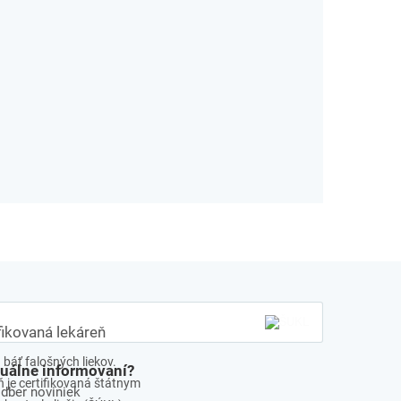
fikovaná lekáreň
báť falošných liekov.
tuálne informovaní?
 je certifikovaná štátnym
odber noviniek