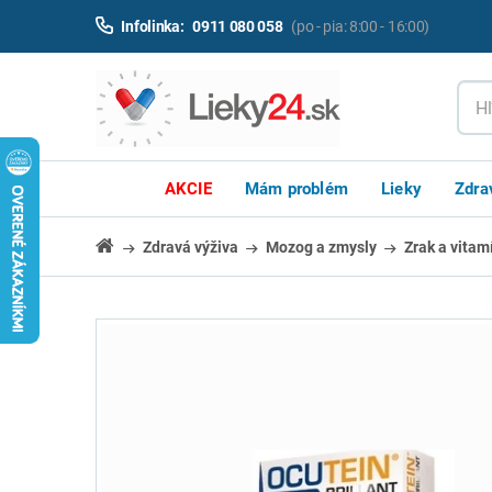
Infolinka:
0911 080 058
(po - pia: 8:00 - 16:00)
AKCIE
Mám problém
Lieky
Zdra
Zdravá výživa
Mozog a zmysly
Zrak a vitam