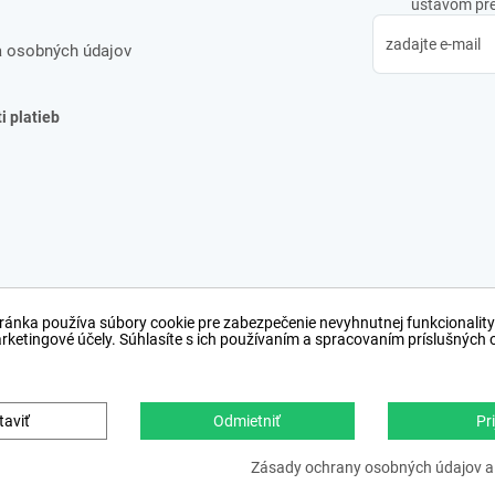
ústavom pre 
 osobných údajov
 platieb
ránka používa súbory cookie pre zabezpečenie nevyhnutnej funkcionality
arketingové účely. Súhlasíte s ich používaním a spracovaním príslušných
taviť
Odmietniť
Pri
Copyright © 2012 − 2026
webdesign
,
ppc
›
netsucce
Zásady ochrany osobných údajov a