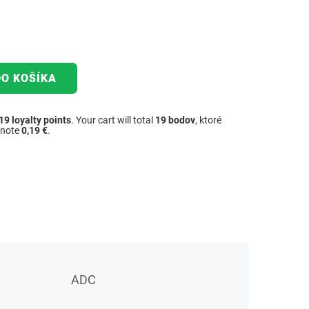
DO KOŠÍKA
19
loyalty points
. Your cart will total
19
bodov
, ktoré
dnote
0,19 €
.
ADC