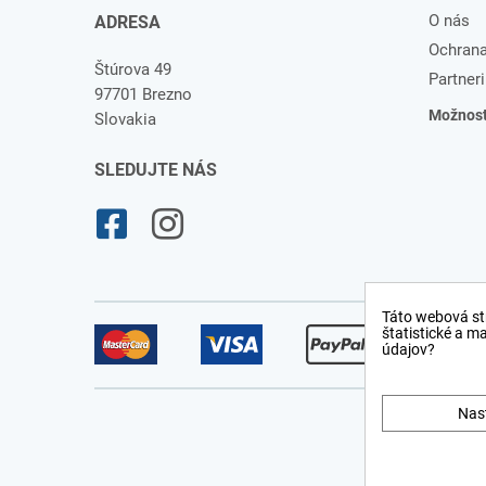
O nás
ADRESA
Ochrana
Štúrova 49
Partneri
97701 Brezno
Možnosti
Slovakia
SLEDUJTE NÁS
Táto webová st
štatistické a m
údajov?
Nas