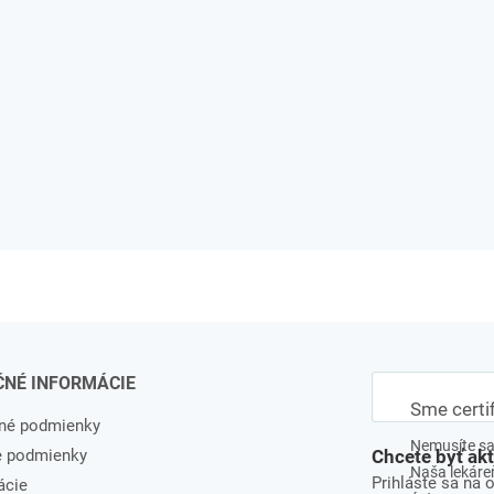
ČNÉ INFORMÁCIE
Sme certi
né podmienky
Nemusíte sa 
e podmienky
Chcete byť ak
Naša lekáreň
Prihláste sa na 
ácie