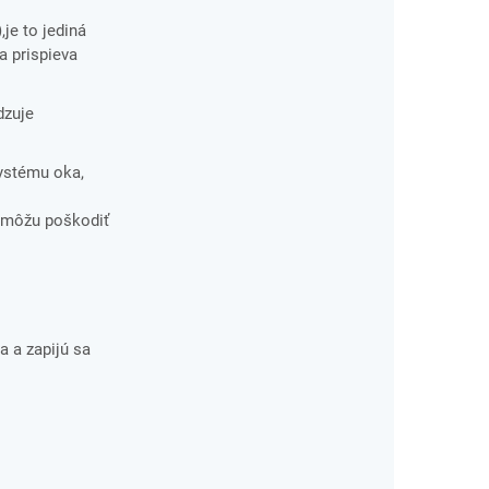
je to jediná
a prispieva
dzuje
systému oka,
é môžu poškodiť
a a zapijú sa