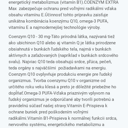
energetický metabolizmus (vitamín B1).COENZYM EXTRA
Max zabezpečuje ochranu pred voľnými radikálmi vďaka
obsahu vitamínu E.Účinnosť tohto prípravku zaisťuje
unikátna kombinácia koenzýmu Q10, omega-3 PUFA,
vitamínu E a najmodernejšej technológie výroby.
Coenzym Q10 - 30 mg-Táto prírodná látka, nazývaná tiež
ako ubichinon Q10 alebo aj vitamín Q je látka prirodzene
obsiahnutá v bunkách ľudského tela, najmä v bunkách
aktívnych a zaťažovaných (napríklad v bunkách srdcového
svalu). Najviac Q10 teda obsahujú srdce, pľúca, pečeň,
teda orgány s najväčšími požiadavkami na energiu.
Coenzym Q10 ovplyvňuje produkciu energie pre ľudský
organizmus. Tvorba coenzymu Q10 v organizme od
určitého roku veku klesá a preto je dôležité priebežne ho
dopĺňať.Omega-3 PUFA-Vďaka priaznivým vplyvom na
ľudský organizmus je odporúčané aby tvorili potrebnú a
pravidelnú súčasť našej stravy.Vitamín E-Prispieva k
ochrane buniek pred poškodením voľnými
radikálmi.Vitamín B1-Prispieva k normálnej funkcii srdca,
nervového systému, energetického metabolizmu a