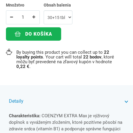
Množstvo
Obsah balenia
DO KOŠÍKA
By buying this product you can collect up to
22
loyalty points
. Your cart will total
22
bodov
, ktoré
môžu byť prevedené na zľavový kupón v hodnote
0,22 €
.
Detaily
Charakteristika:
COENZYM EXTRA Max je výživový
doplnok s vyváženým zložením, ktoré pozitívne pôsobí na
zdravie srdca (vitamín B1) a podporuje správne fungujúci