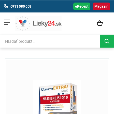
0911 080 058
eRecept
Magazín