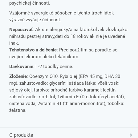
psychickej činnosti.
Vzájomné synergické pôsobenie týchto troch látok
výrazné zvyšuje účinnosť.
Nepoužívať
: Ak ste alergický/á na ktorúkoľvek zložku,ako
náhradu pestrej stravy,deti do 18 rokov ak nie je uvedené
inak.
Tehotenstvo a dojčenie
: Pred použitím sa poraďte so
svojím lekárom alebo lekárnikom.
Dávkovanie
:1 -2 tobolky denne.
Zloženie
: Coenzym Q10, Rybí olej (EPA 45 mg, DHA 30
mg), zahusťovadlo: glycerín; leštiaca látka: včelí vosk;
sójový olej, farbivo: prírodné farbivo karamel; lecitín,
zahusťovadlo: sorbitol; 1vitamín E (D-α-tokoferyl-acetát),
čistená voda, 2vitamín B1 (thiamin-mononitrát), tobolka:
želatína.
O produkte