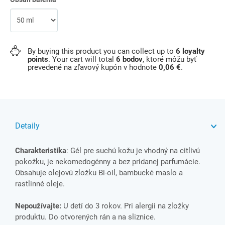
By buying this product you can collect up to
6
loyalty
points
. Your cart will total
6
bodov
, ktoré môžu byť
prevedené na zľavový kupón v hodnote
0,06 €
.
Detaily
Charakteristika
: Gél pre suchú kožu je vhodný na citlivú
pokožku, je nekomedogénny a bez pridanej parfumácie.
Obsahuje olejovú zložku Bi-oil, bambucké maslo a
rastlinné oleje.
Nepoužívajte:
U detí do 3 rokov. Pri alergii na zložky
produktu. Do otvorených rán a na sliznice.