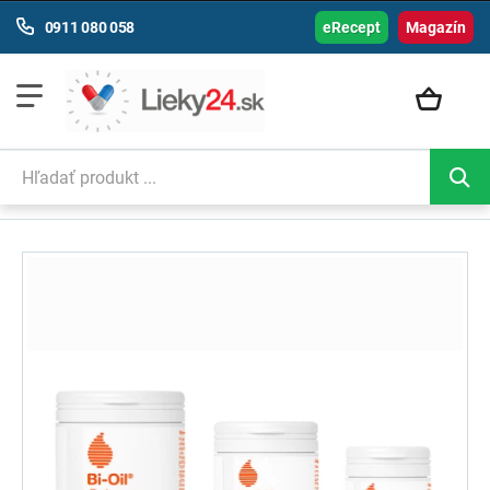
0911 080 058
eRecept
Magazín