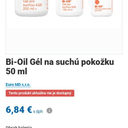
Bi-Oil Gél na suchú pokožku
50 ml
Euro MD s.r.o.
Tento produkt aktuálne nie je dostupný
6,84 €
s dph
Obsah balenia