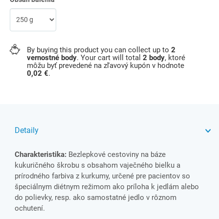
By buying this product you can collect up to
2
vernostné body
. Your cart will total
2
body
, ktoré
môžu byť prevedené na zľavový kupón v hodnote
0,02 €
.
Detaily
Charakteristika:
Bezlepkové cestoviny na báze
kukuričného škrobu s obsahom vaječného bielku a
prírodného farbiva z kurkumy, určené pre pacientov so
špeciálnym diétnym režimom ako príloha k jedlám alebo
do polievky, resp. ako samostatné jedlo v rôznom
ochutení.