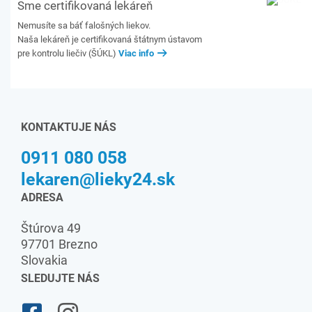
Sme certifikovaná lekáreň
Nemusíte sa báť falošných liekov.
Naša lekáreň je certifikovaná štátnym ústavom
pre kontrolu liečiv (ŠÚKL)
Viac info
KONTAKTUJE NÁS
0911 080 058
lekaren@lieky24.sk
ADRESA
Štúrova 49
97701 Brezno
Slovakia
SLEDUJTE NÁS