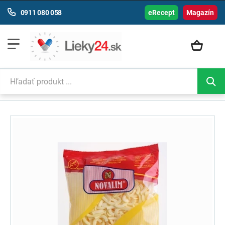
0911 080 058
eRecept
Magazín