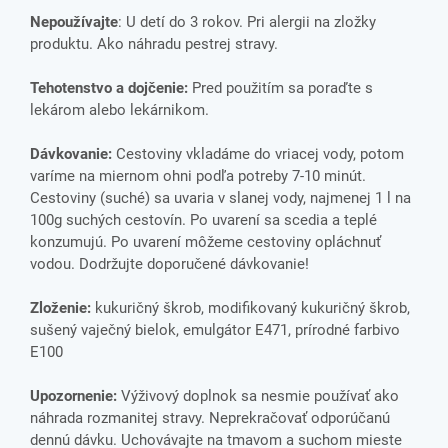
Nepoužívajte
: U detí do 3 rokov. Pri alergii na zložky
produktu. Ako náhradu pestrej stravy.
Tehotenstvo a dojčenie:
Pred použitím sa poraďte s
lekárom alebo lekárnikom.
Dávkovanie:
Cestoviny vkladáme do vriacej vody, potom
varíme na miernom ohni podľa potreby 7-10 minút.
Cestoviny (suché) sa uvaria v slanej vody, najmenej 1 l na
100g suchých cestovín. Po uvarení sa scedia a teplé
konzumujú. Po uvarení môžeme cestoviny opláchnuť
vodou. Dodržujte doporučené dávkovanie!
Zloženie:
kukuričný škrob, modifikovaný kukuričný škrob,
sušený vaječný bielok, emulgátor E471, prírodné farbivo
E100
Upozornenie:
Výživový doplnok sa nesmie používať ako
náhrada rozmanitej stravy. Neprekračovať odporúčanú
dennú dávku. Uchovávajte na tmavom a suchom mieste