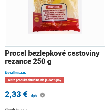
Procel bezlepkové cestoviny
rezance 250 g
Novalim s.r.o.
Tento produkt aktuálne nie je dostupný
2,33 €
s dph
Obsah balenia