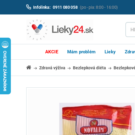
Infolinka:
0911 080 058
(po - pia: 8:00 - 16:00)
AKCIE
Mám problém
Lieky
Zdra
Zdravá výživa
Bezlepková diéta
Bezlepkové