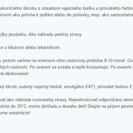
ukuričného škrobu s obsahom vaječného bielku a prírodného farbiv
imom ako príloha k jedlám alebo do polievky, resp. ako samostatné
ložky produktu. Ako náhradu pestrej stravy.
te s lekárom alebo lekárnikom.
, potom varíme na miernom ohni cestoviny približne 8-10 minút. Ce
uchých cestovín. Po uvarení sa scedia a teplé konzumujú. Po uvare
né dávkovanie!
ý škrob, sušený vaječný bielok, emulgátor E471, prírodné farbivo 
ať ako náhrada rozmanitej stravy. Neprekračovať odporúčanú denn
ote do 25°C, mimo dohľadu a dosahu detí! Dbajte na príjem pestre
tume exspirácie!