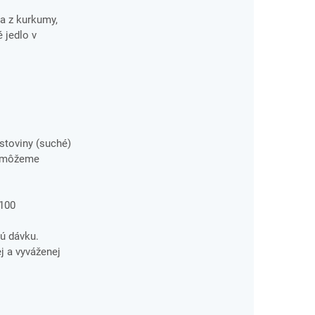
a z kurkumy,
 jedlo v
stoviny (suché)
ní môžeme
E100
ú dávku.
j a vyváženej