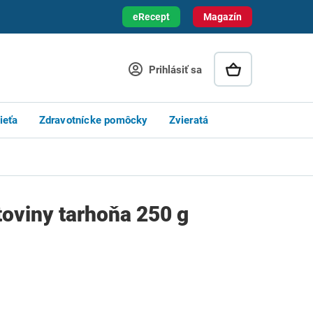
eRecept
Magazín
Prihlásiť sa
ieťa
Zdravotnícke pomôcky
Zvieratá
toviny tarhoňa 250 g