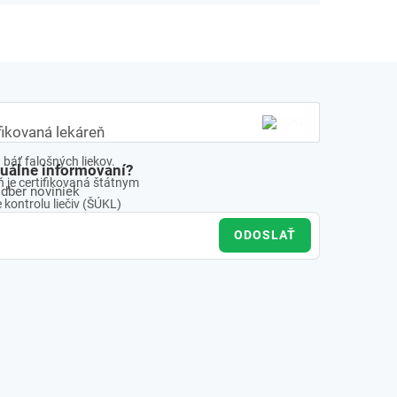
fikovaná lekáreň
báť falošných liekov.
tuálne informovaní?
 je certifikovaná štátnym
odber noviniek
kontrolu liečiv (ŠÚKL)
ODOSLAŤ