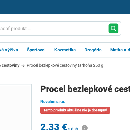
vá výživa
Športovci
Kozmetika
Drogéria
Matka a d
 cestoviny
Procel bezlepkové cestoviny tarhoňa 250 g
Procel bezlepkové ces
Novalim s.r.o.
Tento produkt aktuálne nie je dostupný
2,33 €
s dph