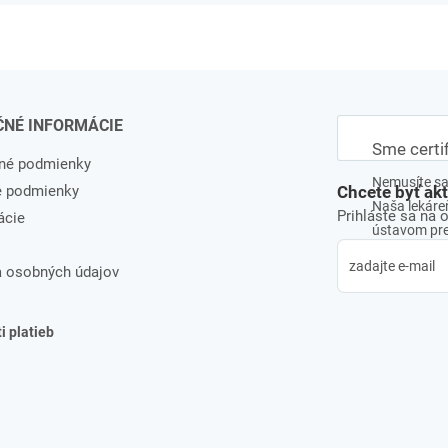
ČNÉ INFORMÁCIE
Sme certi
né podmienky
Nemusíte sa 
e podmienky
Chcete byť ak
Naša lekáreň
Prihláste sa na 
ácie
ústavom pre 
 osobných údajov
 platieb