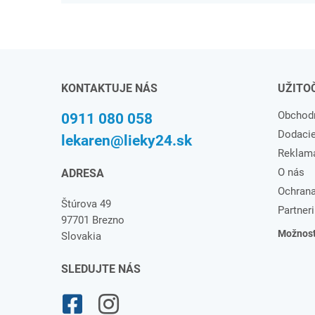
KONTAKTUJE NÁS
UŽITO
Obchod
0911 080 058
Dodaci
lekaren@lieky24.sk
Reklam
O nás
ADRESA
Ochrana
Štúrova 49
Partneri
97701 Brezno
Možnosti
Slovakia
SLEDUJTE NÁS