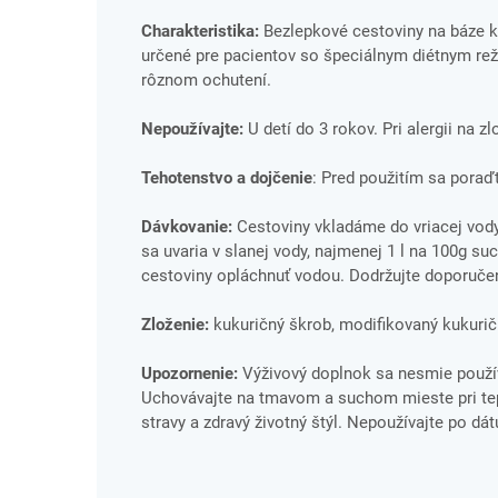
Charakteristika:
Bezlepkové cestoviny na báze k
určené pre pacientov so špeciálnym diétnym rež
rôznom ochutení.
Nepoužívajte:
U detí do 3 rokov. Pri alergii na z
Tehotenstvo a dojčenie
: Pred použitím sa poraď
Dávkovanie:
Cestoviny vkladáme do vriacej vody
sa uvaria v slanej vody, najmenej 1 l na 100g s
cestoviny opláchnuť vodou. Dodržujte doporuče
Zloženie:
kukuričný škrob, modifikovaný kukuričn
Upozornenie:
Výživový doplnok sa nesmie použív
Uchovávajte na tmavom a suchom mieste pri tepl
stravy a zdravý životný štýl. Nepoužívajte po dá