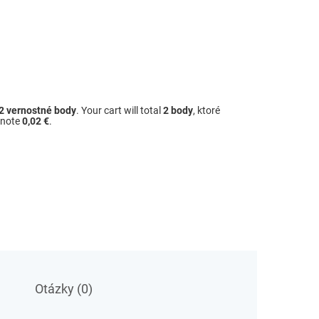
2
vernostné body
. Your cart will total
2
body
, ktoré
dnote
0,02 €
.
Otázky (0)