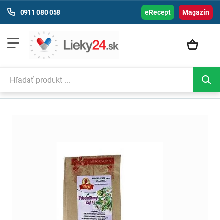
0911 080 058
eRecept
Magazín