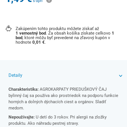
s dph
Zakúpením tohto produktu môžete získať až
1
vernostný bod
. Za obsah košíka získate celkovo
1
bod
, ktoré môžu byť prevedené na zľavový kupón v
hodnote
0,01 €
.
Detaily
Charakteristika:
AGROKARPATY PRIEDUŠKOVÝ ČAJ
bylinný čaj sa používa ako prostriedok na podporu funkcie
horných a dolných dýchacích ciest a orgánov. Sladiť
medom.
Nepoužívajte:
U detí do 3 rokov. Pri alergii na zložky
produktu. Ako náhradu pestrej stravy.