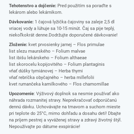
Tehotenstvo a dojčenie:
Pred použitím sa poraďte s
lekárom alebo lekárnikom.
Dávkovanie:
1 čajová lyžička čajoviny sa zaleje 2,5 dl
vriacej vody a lúhuje sa 10-15 minút. Čaj sa pije teplý,
niekoľkokrát denne.Dodržujte doporučené dávkovanie!
Zloženie:
kvet prvosienky jarnej – Flos primulae
list slezu maurského – Folium malvae
list ibišu lekárskeho – Folium althaeae
list skorocelu kopijovitého – Folium plantaginis
vňať dúšky tymiánovej – Herba thymi
vňať rebríčka obyčajného – herba millefolii
kvet rumančeka kamilkového – Flos chamomillae
Upozornenie
: Výživový doplnok sa nesmie používať ako
náhrada rozmanitej stravy. Neprekračovať odporúčanú
dennú dávku. Uchovávajte na tmavom a suchom mieste
pri teplote do 25°C, mimo dohľadu a dosahu detí! Dbajte
na príjem pestrej a vyváženej stravy a zdravý životný štýl.
Nepoužívajte po dátume exspirácie!