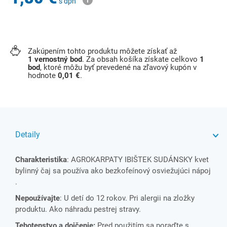
s dph
Zakúpením tohto produktu môžete získať až
1
vernostný bod
. Za obsah košíka získate celkovo
1
bod
, ktoré môžu byť prevedené na zľavový kupón v
hodnote
0,01 €
.
Detaily
Charakteristika
: AGROKARPATY IBIŠTEK SUDÁNSKY kvet
bylinný čaj sa používa ako bezkofeínový osviežujúci nápoj
.
Nepoužívajte
: U detí do 12 rokov. Pri alergii na zložky
produktu. Ako náhradu pestrej stravy.
Tehotenstvo a dojčenie:
Pred použitím sa poraďte s