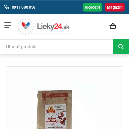
0911 080 058
eRecept
Magazín