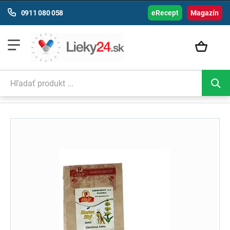
0911 080 058
eRecept
Magazín