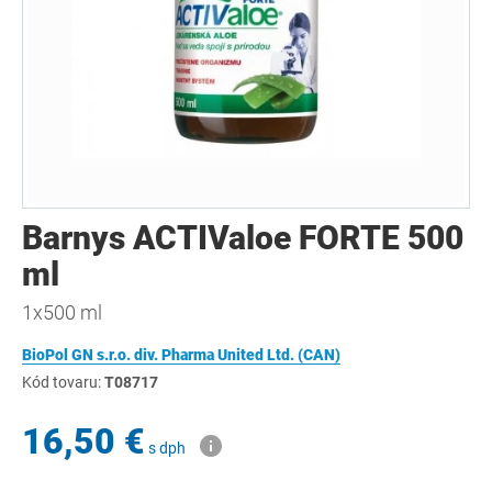
Barnys ACTIValoe FORTE 500
ml
1x500 ml
BioPol GN s.r.o. div. Pharma United Ltd. (CAN)
Kód tovaru:
T08717
16,50 €
s dph