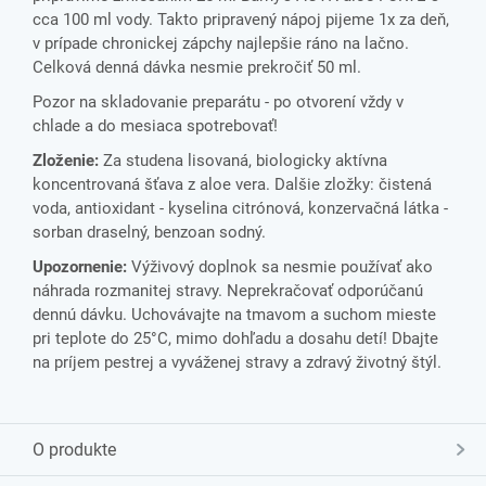
cca 100 ml vody. Takto pripravený nápoj pijeme 1x za deň,
v prípade chronickej zápchy najlepšie ráno na lačno.
Celková denná dávka nesmie prekročiť 50 ml.
Pozor na skladovanie preparátu - po otvorení vždy v
chlade a do mesiaca spotrebovať!
Zloženie:
Za studena lisovaná, biologicky aktívna
koncentrovaná šťava z aloe vera. Dalšie zložky: čistená
voda, antioxidant - kyselina citrónová, konzervačná látka -
sorban draselný, benzoan sodný.
Upozornenie:
Výživový doplnok sa nesmie používať ako
náhrada rozmanitej stravy. Neprekračovať odporúčanú
dennú dávku. Uchovávajte na tmavom a suchom mieste
pri teplote do 25°C, mimo dohľadu a dosahu detí! Dbajte
na príjem pestrej a vyváženej stravy a zdravý životný štýl.
O produkte