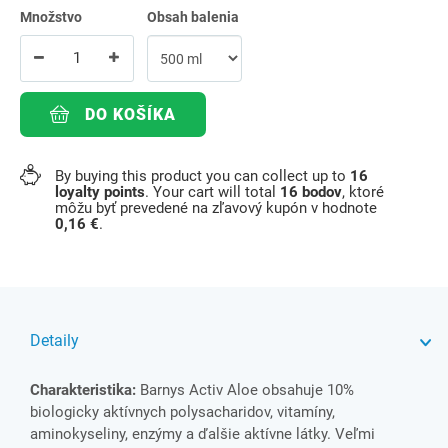
Množstvo
Obsah balenia
DO KOŠÍKA
By buying this product you can collect up to
16
loyalty points
. Your cart will total
16
bodov
, ktoré
môžu byť prevedené na zľavový kupón v hodnote
0,16 €
.
Detaily
Charakteristika:
Barnys Activ Aloe obsahuje 10%
biologicky aktívnych polysacharidov, vitamíny,
aminokyseliny, enzýmy a ďalšie aktívne látky. Veľmi