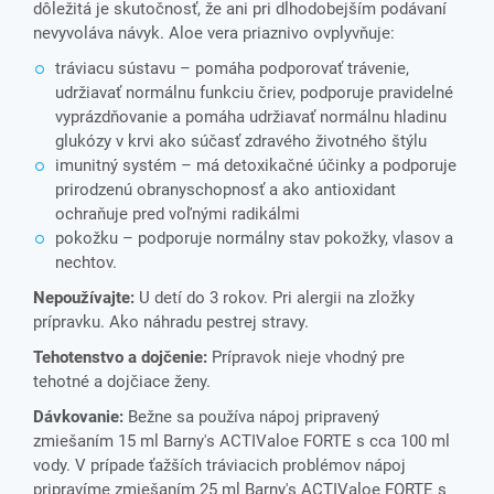
dôležitá je skutočnosť, že ani pri dlhodobejším podávaní
nevyvoláva návyk. Aloe vera priaznivo ovplyvňuje:
tráviacu sústavu – pomáha podporovať trávenie,
udržiavať normálnu funkciu čriev, podporuje pravidelné
vyprázdňovanie a pomáha udržiavať normálnu hladinu
glukózy v krvi ako súčasť zdravého životného štýlu
imunitný systém – má detoxikačné účinky a podporuje
prirodzenú obranyschopnosť a ako antioxidant
ochraňuje pred voľnými radikálmi
pokožku – podporuje normálny stav pokožky, vlasov a
nechtov.
Nepoužívajte:
U detí do 3 rokov. Pri alergii na zložky
prípravku. Ako náhradu pestrej stravy.
Tehotenstvo a dojčenie:
Prípravok nieje vhodný pre
tehotné a dojčiace ženy.
Dávkovanie:
Bežne sa používa nápoj pripravený
zmiešaním 15 ml Barny's ACTIValoe FORTE s cca 100 ml
vody. V prípade ťažších tráviacich problémov nápoj
pripravíme zmiešaním 25 ml Barny's ACTIValoe FORTE s