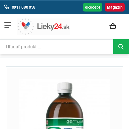
0911 080 058
eRecept
Magazín