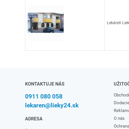
Lekáreň Lie
KONTAKTUJE NÁS
UŽITO
Obchod
0911 080 058
Dodaci
lekaren@lieky24.sk
Reklam
O nás
ADRESA
Ochrana