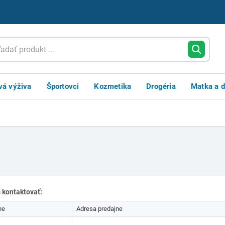
vá výživa
Športovci
Kozmetika
Drogéria
Matka a d
 kontaktovať:
ne
Adresa predajne