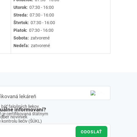
Utorok:
07:30 - 16:00
Streda:
07:30 - 16:00
Štvrtok:
07:30 - 16:00
Piatok:
07:30 - 16:00
Sobota:
zatvorené
Nedeľa:
zatvorené
fikovaná lekáreň
báť falošných liekov.
tuálne informovaní?
 je certifikovaná štátnym
odber noviniek
kontrolu liečiv (ŠÚKL)
ODOSLAŤ