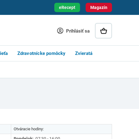
eRecept
Magazín
Prihlásiť sa
ieťa
Zdravotnícke pomôcky
Zvieratá
Otváracie hodiny:
Pondelok:
07:30 - 16:00