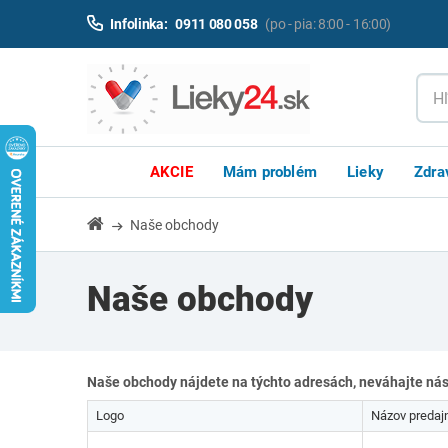
Infolinka:
0911 080 058
(po - pia: 8:00 - 16:00)
AKCIE
Mám problém
Lieky
Zdra
Naše obchody
Naše obchody
Naše obchody nájdete na týchto adresách, neváhajte nás
Logo
Názov predaj