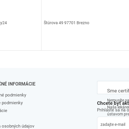
ky24
Štúrova 49
97701
Brezno
ČNÉ INFORMÁCIE
Sme certi
né podmienky
Nemusíte sa 
e podmienky
Chcete byť ak
Naša lekáreň
Prihláste sa na 
ácie
ústavom pre 
 osobných údajov