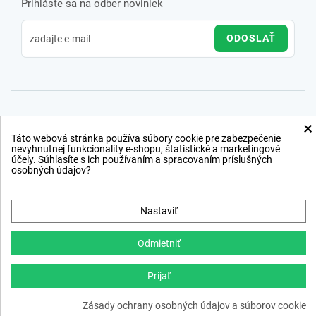
Prihláste sa na odber noviniek
ODOSLAŤ
×
Táto webová stránka používa súbory cookie pre zabezpečenie
nevyhnutnej funkcionality e-shopu, štatistické a marketingové
účely. Súhlasíte s ich používaním a spracovaním príslušných
osobných údajov?
Nastaviť
Odmietniť
Prijať
Copyright © 2012 − 2026
Zásady ochrany osobných údajov a súborov cookie
webdesign
,
ppc
›
netsuccess.sk