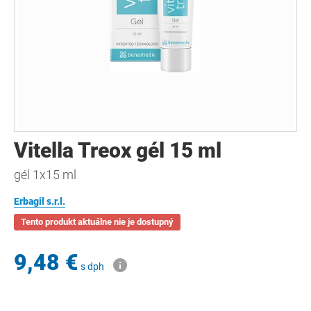
Vitella Treox gél 15 ml
gél 1x15 ml
Erbagil s.r.l.
Tento produkt aktuálne nie je dostupný
9,48 €
s dph