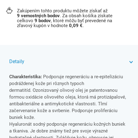
Zakúpením tohto produktu môžete získať až
9
vernostných bodov
. Za obsah košíka získate
celkovo
9
bodov
, ktoré môžu byť prevedené na
zľavový kupón v hodnote
0,09 €
.
Detaily
Charakteristika:
Podporuje regeneráciu a re-epitelizáciu
podráždenej kože pri rôznych typoch
dermatitíd. Ozonizovaný olivový olej je patentovanou
formou oxidácie olivového oleja, ktorá má protizápalové,
antibakteriálne a antimykotické vlastnosti. Tlmí
začervenanie kože a svrbenie. Podporuje proliferáciu
buniek kože.
Hyaluronát sodný podporuje regeneráciu kožných buniek
a tkaniva. Je dobre známy tiež pre svoje výrazné
hydratačné vlastnosti. Zvláčňuje kožu, obnovuje jej