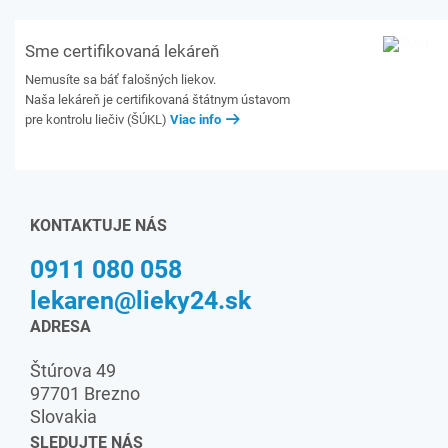
Sme certifikovaná lekáreň
Nemusíte sa báť falošných liekov.
Naša lekáreň je certifikovaná štátnym ústavom
pre kontrolu liečiv (ŠÚKL)
Viac info
KONTAKTUJE NÁS
0911 080 058
lekaren@lieky24.sk
ADRESA
Štúrova 49
97701 Brezno
Slovakia
SLEDUJTE NÁS