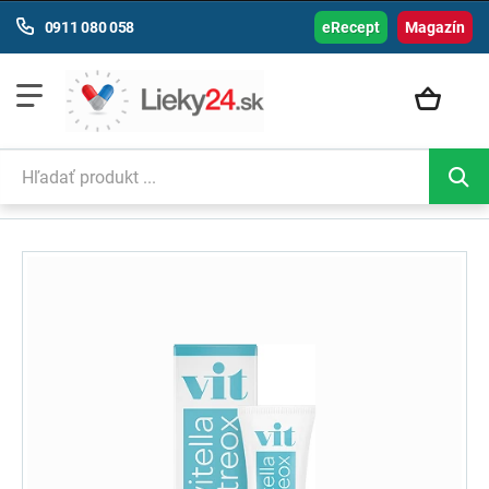
0911 080 058
eRecept
Magazín