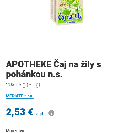
APOTHEKE Čaj na žily s
pohánkou n.s.
20x1,5 g (30 g)
MEDIATE s.r.o.
2,53 €
s dph
Množstvo