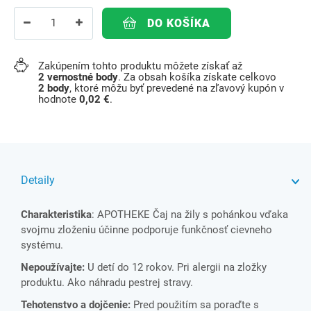
DO KOŠÍKA
Zakúpením tohto produktu môžete získať až
2
vernostné body
. Za obsah košíka získate celkovo
2
body
, ktoré môžu byť prevedené na zľavový kupón v
hodnote
0,02 €
.
Detaily
Charakteristika
: APOTHEKE Čaj na žily s pohánkou vďaka
svojmu zloženiu účinne podporuje funkčnosť cievneho
systému.
Nepoužívajte:
U detí do 12 rokov. Pri alergii na zložky
produktu. Ako náhradu pestrej stravy.
Tehotenstvo a dojčenie:
Pred použitím sa poraďte s