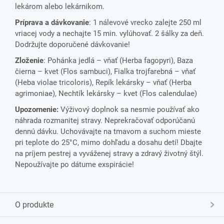
lekárom alebo lekárnikom.
Príprava a dávkovanie
: 1 nálevové vrecko zalejte 250 ml
vriacej vody a nechajte 15 min. vylúhovať. 2 šálky za deň.
Dodržujte doporučené dávkovanie!
Zloženie
: Pohánka jedlá – vňať (Herba fagopyri), Baza
čierna – kvet (Flos sambuci), Fialka trojfarebná – vňať
(Heba violae tricoloris), Repík lekársky – vňať (Herba
agrimoniae), Nechtík lekársky – kvet (Flos calendulae)
Upozornenie:
Výživový doplnok sa nesmie používať ako
náhrada rozmanitej stravy. Neprekračovať odporúčanú
dennú dávku. Uchovávajte na tmavom a suchom mieste
pri teplote do 25°C, mimo dohľadu a dosahu detí! Dbajte
na príjem pestrej a vyváženej stravy a zdravý životný štýl.
Nepoužívajte po dátume exspirácie!
O produkte