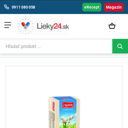
0911 080 058
eRecept
Magazín