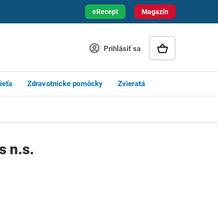
eRecept
Magazín
Prihlásiť sa
ieťa
Zdravotnícke pomôcky
Zvieratá
 n.s.