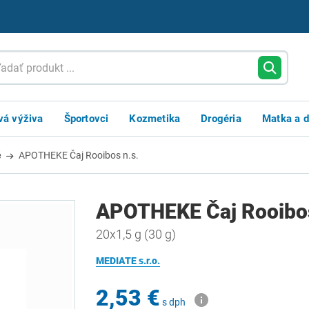
vá výživa
Športovci
Kozmetika
Drogéria
Matka a d
é
APOTHEKE Čaj Rooibos n.s.
APOTHEKE Čaj Rooibos
20x1,5 g (30 g)
MEDIATE s.r.o.
2,53 €
s dph