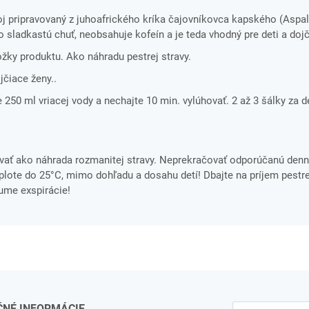
 pripravovaný z juhoafrického kríka čajovníkovca kapského (Aspala
 sladkastú chuť, neobsahuje kofeín a je teda vhodný pre deti a dojč
ložky produktu. Ako náhradu pestrej stravy.
jčiace ženy..
e 250 ml vriacej vody a nechajte 10 min. vylúhovať. 2 až 3 šálky za 
ať ako náhrada rozmanitej stravy. Neprekračovať odporúčanú denn
ote do 25°C, mimo dohľadu a dosahu detí! Dbajte na príjem pestre
tume exspirácie!
ČNÉ INFORMÁCIE