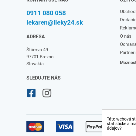
Obchod
0911 080 058
Dodaci
lekaren@lieky24.sk
Reklam
O nás
ADRESA
Ochrana
Štúrova 49
Partneri
97701 Brezno
Možnosti
Slovakia
SLEDUJTE NÁS
Táto webová st
štatistické a m
údajov?