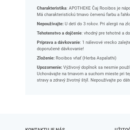
Charakteristika
: APOTHEKE Čaj Rooibos je nápoj
Má charakteristickú tmavo červenú farbu a ľahko
Nepoužívajte:
U detí do 3 rokov. Pri alergii na z
Tehotenstvo a dojčenie
: vhodný pre tehotné a do
Príprava a dávkovanie
: 1 nálevové vrecko zalejt
doporučené dávkovanie!
Zloženie:
Rooibos vňať (Herba Aspalathi)
Upozornenie:
Výživový doplnok sa nesmie použív
Uchovávajte na tmavom a suchom mieste pri tepl
stravy a zdravý životný štýl. Nepoužívajte po dá
KONTAKTUJE NÁS
UŽITO