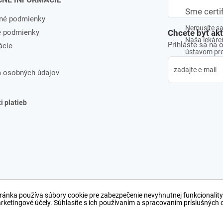
Sme certi
né podmienky
Nemusíte sa 
e podmienky
Chcete byť ak
Naša lekáreň
Prihláste sa na 
ácie
ústavom pre 
 osobných údajov
 platieb
ránka používa súbory cookie pre zabezpečenie nevyhnutnej funkcionality
arketingové účely. Súhlasíte s ich používaním a spracovaním príslušných