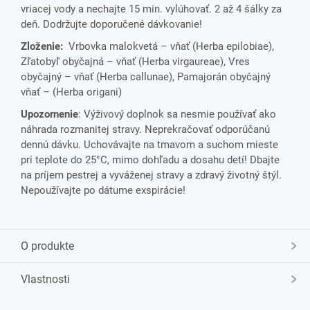
vriacej vody a nechajte 15 min. vylúhovať. 2 až 4 šálky za
deň. Dodržujte doporučené dávkovanie!
Zloženie:
Vrbovka malokvetá – vňať (Herba epilobiae),
Zľatobyľ obyčajná – vňať (Herba virgaureae), Vres
obyčajný – vňať (Herba callunae), Pamajorán obyčajný
vňať – (Herba origani)
Upozornenie
: Výživový doplnok sa nesmie používať ako
náhrada rozmanitej stravy. Neprekračovať odporúčanú
dennú dávku. Uchovávajte na tmavom a suchom mieste
pri teplote do 25°C, mimo dohľadu a dosahu detí! Dbajte
na príjem pestrej a vyváženej stravy a zdravý životný štýl.
Nepoužívajte po dátume exspirácie!
O produkte
Vlastnosti