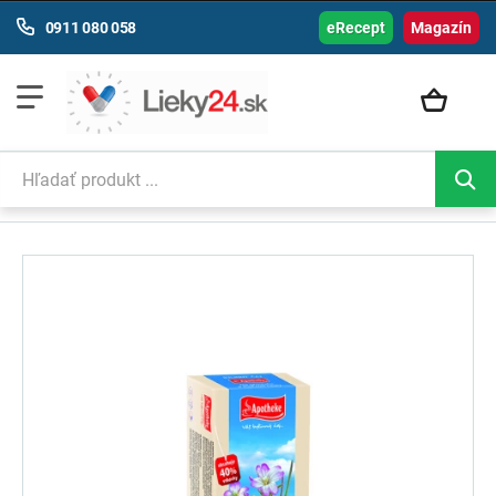
0911 080 058
eRecept
Magazín