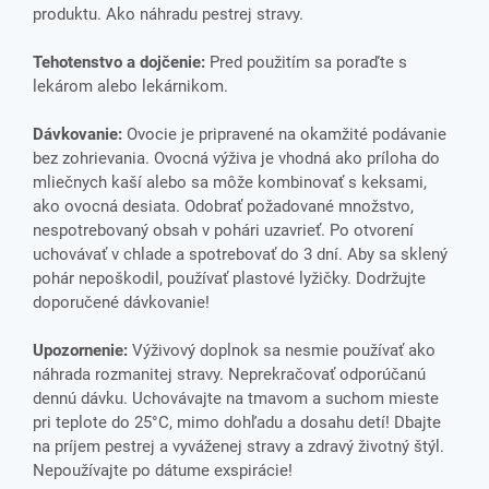
produktu. Ako náhradu pestrej stravy.
Tehotenstvo a dojčenie:
Pred použitím sa poraďte s
lekárom alebo lekárnikom.
Dávkovanie:
Ovocie je pripravené na okamžité podávanie
bez zohrievania. Ovocná výživa je vhodná ako príloha do
mliečnych kaší alebo sa môže kombinovať s keksami,
ako ovocná desiata. Odobrať požadované množstvo,
nespotrebovaný obsah v pohári uzavrieť. Po otvorení
uchovávať v chlade a spotrebovať do 3 dní. Aby sa sklený
pohár nepoškodil, používať plastové lyžičky. Dodržujte
doporučené dávkovanie!
Upozornenie:
Výživový doplnok sa nesmie používať ako
náhrada rozmanitej stravy. Neprekračovať odporúčanú
dennú dávku. Uchovávajte na tmavom a suchom mieste
pri teplote do 25°C, mimo dohľadu a dosahu detí! Dbajte
na príjem pestrej a vyváženej stravy a zdravý životný štýl.
Nepoužívajte po dátume exspirácie!