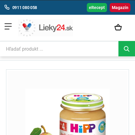
0911 080 058
eRecept
Magazín