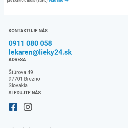
pre kontrolu liečiv (ŠÚKL)
Viac info
KONTAKTUJE NÁS
0911 080 058
lekaren@lieky24.sk
ADRESA
Štúrova 49
97701 Brezno
Slovakia
SLEDUJTE NÁS