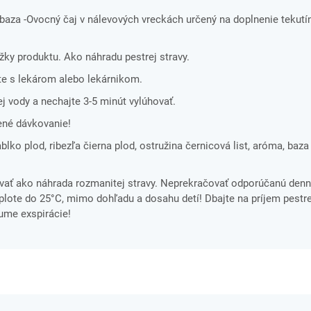
aza -Ovocný čaj v nálevových vreckách určený na doplnenie tekutí
ložky produktu. Ako náhradu pestrej stravy.
e s lekárom alebo lekárnikom.
j vody a nechajte 3-5 minút vylúhovať.
ené dávkovanie!
ablko plod, ribezľa čierna plod, ostružina černicová list, aróma, baza
ať ako náhrada rozmanitej stravy. Neprekračovať odporúčanú denn
ote do 25°C, mimo dohľadu a dosahu detí! Dbajte na príjem pestre
tume exspirácie!