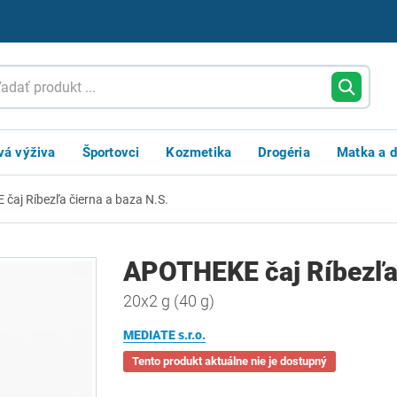
vá výživa
Športovci
Kozmetika
Drogéria
Matka a d
aj Ríbezľa čierna a baza N.S.
APOTHEKE čaj Ríbezľa 
20x2 g (40 g)
MEDIATE s.r.o.
Tento produkt aktuálne nie je dostupný