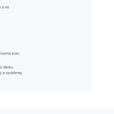
n a na
 čierna kvet,
ú dávku.
j a vyváženej