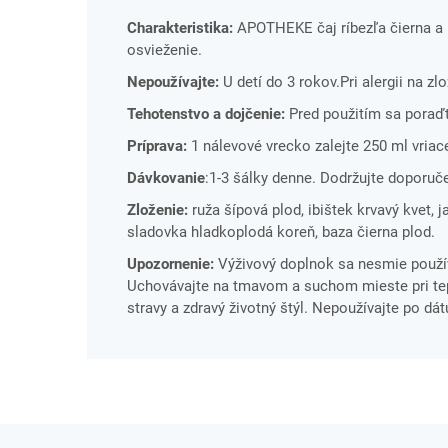
Charakteristika:
APOTHEKE čaj ríbezľa čierna a b
osvieženie.
Nepoužívajte:
U detí do 3 rokov.Pri alergii na z
Tehotenstvo a dojčenie:
Pred použitím sa poraďt
Príprava:
1 nálevové vrecko zalejte 250 ml vriace
Dávkovanie
:1-3 šálky denne. Dodržujte doporuč
Zloženie:
ruža šípová plod, ibištek krvavý kvet, j
sladovka hladkoplodá koreň, baza čierna plod.
Upozornenie:
Výživový doplnok sa nesmie použív
Uchovávajte na tmavom a suchom mieste pri tepl
stravy a zdravý životný štýl. Nepoužívajte po dá