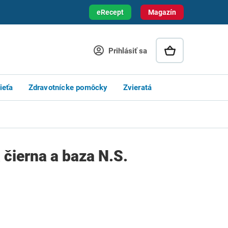
eRecept
Magazín
Prihlásiť sa
ieťa
Zdravotnícke pomôcky
Zvieratá
čierna a baza N.S.