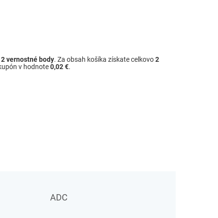
ž
2
vernostné body
. Za obsah košíka získate celkovo
2
 kupón v hodnote
0,02 €
.
ADC