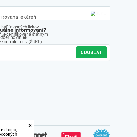
fikovaná lekáreň
báť falošných liekov.
tuálne informovaní?
 je certifikovaná štátnym
odber noviniek
kontrolu liečiv (ŠÚKL)
ODOSLAŤ
×
 e-shopu,
 osobných