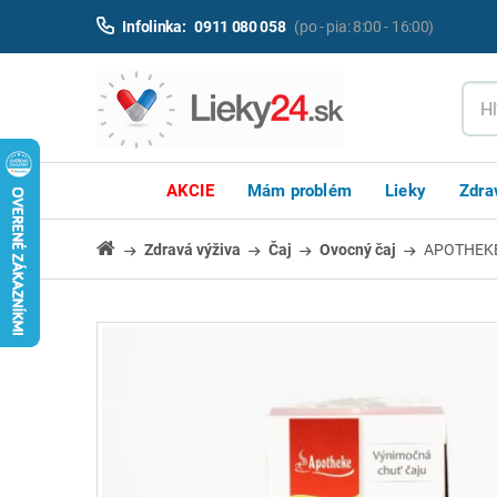
Infolinka:
0911 080 058
(po - pia: 8:00 - 16:00)
AKCIE
Mám problém
Lieky
Zdra
Zdravá výživa
Čaj
Ovocný čaj
APOTHEKE č