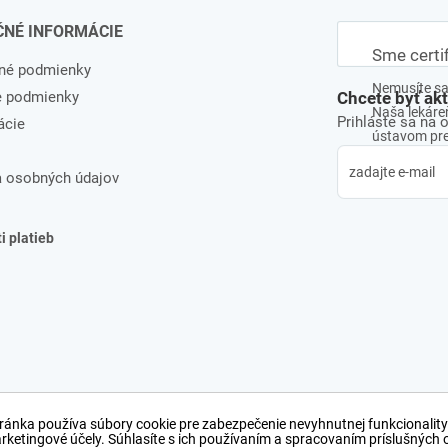
ČNÉ INFORMÁCIE
Sme certi
né podmienky
Nemusíte sa 
e podmienky
Chcete byť ak
Naša lekáreň
Prihláste sa na 
ácie
ústavom pre 
 osobných údajov
 platieb
ránka používa súbory cookie pre zabezpečenie nevyhnutnej funkcionality
arketingové účely. Súhlasíte s ich používaním a spracovaním príslušných