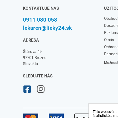
KONTAKTUJE NÁS
UŽITO
Obchod
0911 080 058
Dodaci
lekaren@lieky24.sk
Reklam
O nás
ADRESA
Ochrana
Štúrova 49
Partneri
97701 Brezno
Možnosti
Slovakia
SLEDUJTE NÁS
Táto webová st
štatistické a m