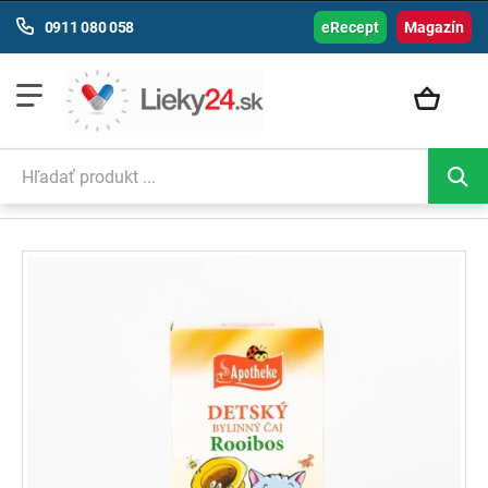
0911 080 058
eRecept
Magazín