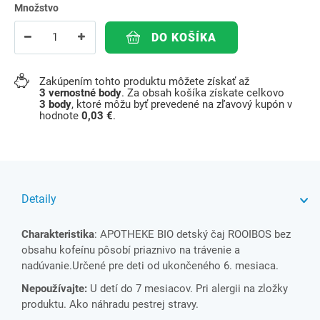
Množstvo
DO KOŠÍKA
Zakúpením tohto produktu môžete získať až
3
vernostné body
. Za obsah košíka získate celkovo
3
body
, ktoré môžu byť prevedené na zľavový kupón v
hodnote
0,03 €
.
Detaily
Charakteristika
: APOTHEKE BIO detský čaj ROOIBOS bez
obsahu kofeínu pôsobí priaznivo na trávenie a
nadúvanie.Určené pre deti od ukončeného 6. mesiaca.
Nepoužívajte:
U detí do 7 mesiacov. Pri alergii na zložky
produktu. Ako náhradu pestrej stravy.