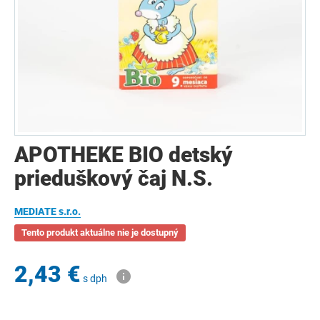
APOTHEKE BIO detský
prieduškový čaj N.S.
MEDIATE s.r.o.
Tento produkt aktuálne nie je dostupný
2,43 €
s dph