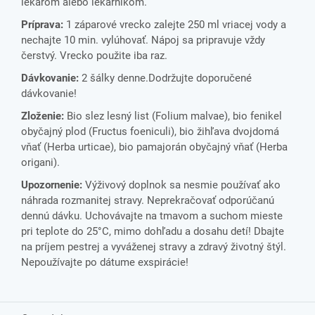
lekárom alebo lekárnikom.
Príprava:
1 záparové vrecko zalejte 250 ml vriacej vody a
nechajte 10 min. vylúhovať. Nápoj sa pripravuje vždy
čerstvý. Vrecko použite iba raz.
Dávkovanie:
2 šálky denne.Dodržujte doporučené
dávkovanie!
Zloženie:
Bio slez lesný list (Folium malvae), bio fenikel
obyčajný plod (Fructus foeniculi), bio žihľava dvojdomá
vňať (Herba urticae), bio pamajorán obyčajný vňať (Herba
origani).
Upozornenie:
Výživový doplnok sa nesmie používať ako
náhrada rozmanitej stravy. Neprekračovať odporúčanú
dennú dávku. Uchovávajte na tmavom a suchom mieste
pri teplote do 25°C, mimo dohľadu a dosahu detí! Dbajte
na príjem pestrej a vyváženej stravy a zdravý životný štýl.
Nepoužívajte po dátume exspirácie!