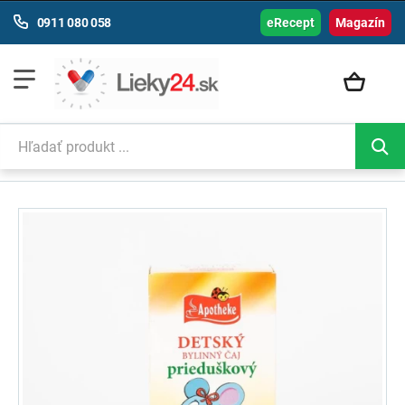
0911 080 058
eRecept
Magazín