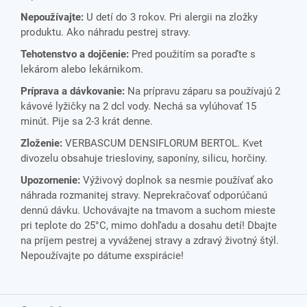
Nepoužívajte:
U detí do 3 rokov. Pri alergii na zložky
produktu. Ako náhradu pestrej stravy.
Tehotenstvo a dojčenie:
Pred použitím sa poraďte s
lekárom alebo lekárnikom.
Príprava a dávkovanie:
Na prípravu záparu sa používajú 2
kávové lyžičky na 2 dcl vody. Nechá sa vylúhovať 15
minút. Pije sa 2-3 krát denne.
Zloženie:
VERBASCUM DENSIFLORUM BERTOL. Kvet
divozelu obsahuje triesloviny, saponíny, silicu, horčiny.
Upozornenie:
Výživový doplnok sa nesmie používať ako
náhrada rozmanitej stravy. Neprekračovať odporúčanú
dennú dávku. Uchovávajte na tmavom a suchom mieste
pri teplote do 25°C, mimo dohľadu a dosahu detí! Dbajte
na príjem pestrej a vyváženej stravy a zdravý životný štýl.
Nepoužívajte po dátume exspirácie!