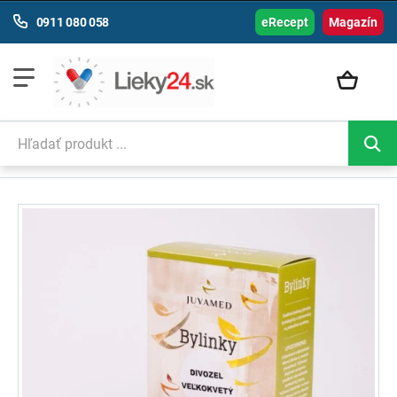
0911 080 058
eRecept
Magazín