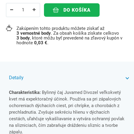
DO KOŠÍKA
Zakúpením tohto produktu môžete získať až
3
vernostné body
. Za obsah košíka získate celkovo
3
body
, ktoré môžu byť prevedené na zľavový kupón v
hodnote
0,03 €
.
Detaily
Charakteristika:
Bylinný čaj Juvamed Divozel veľkokvetý
kvet má expektoračný účinok. Používa sa pri zápalových
ochoreniach dýchacích ciest, pri chrípke, a chorobách z
prechladnutia. Zvyšuje sekréciu hlienu v dýchacích
cestách, uľahčuje vykašliavanie a vytvára ochranný povlak
na slizniciach, čím zabraňuje dráždeniu slizníc a tvorbe
zápalu.