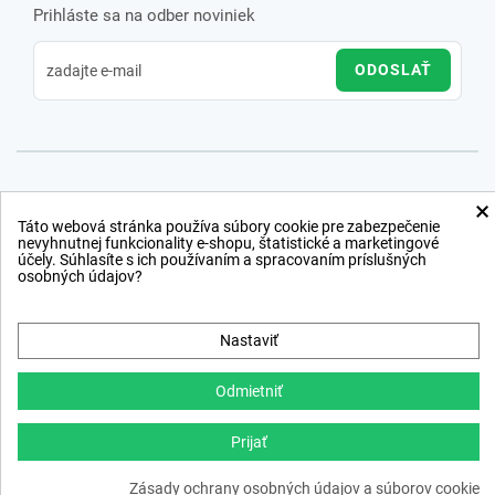
Prihláste sa na odber noviniek
ODOSLAŤ
×
Táto webová stránka používa súbory cookie pre zabezpečenie
nevyhnutnej funkcionality e-shopu, štatistické a marketingové
účely. Súhlasíte s ich používaním a spracovaním príslušných
osobných údajov?
Nastaviť
Odmietniť
Prijať
Copyright © 2012 − 2026
Zásady ochrany osobných údajov a súborov cookie
webdesign
,
ppc
›
netsuccess.sk