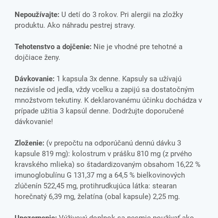
Nepoužívajte:
U detí do 3 rokov. Pri alergii na zložky
produktu. Ako náhradu pestrej stravy.
Tehotenstvo a dojčenie:
Nie je vhodné pre tehotné a
dojčiace ženy.
Dávkovanie:
1 kapsula 3x denne. Kapsuly sa užívajú
nezávisle od jedla, vždy vcelku a zapijú sa dostatočným
množstvom tekutiny. K deklarovanému účinku dochádza v
prípade užitia 3 kapsúl denne. Dodržujte doporučené
dávkovanie!
Zloženie:
(v prepočtu na odporúčanú dennú dávku 3
kapsule 819 mg): kolostrum v prášku 810 mg (z prvého
kravského mlieka) so štadardizovaným obsahom 16,22 %
imunoglobulínu G 131,37 mg a 64,5 % bielkovinových
zlúčenín 522,45 mg, protihrudkujúca látka: stearan
horečnatý 6,39 mg, želatína (obal kapsule) 2,25 mg.