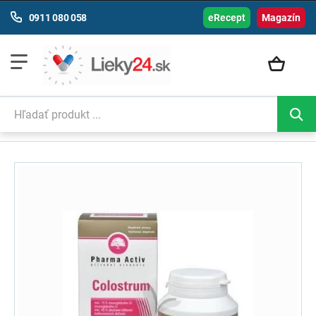
0911 080 058
eRecept
Magazín