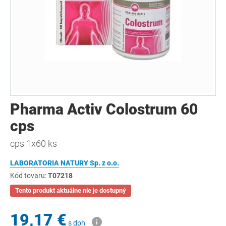
Pharma Activ Colostrum 60
cps
cps 1x60 ks
LABORATORIA NATURY Sp. z o.o.
Kód tovaru:
T07218
Tento produkt aktuálne nie je dostupný
19,17 €
s dph