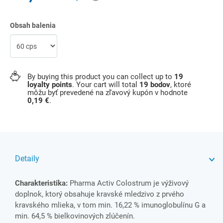
Obsah balenia
By buying this product you can collect up to
19
loyalty points
. Your cart will total
19
bodov
, ktoré
môžu byť prevedené na zľavový kupón v hodnote
0,19 €
.
Detaily
Charakteristika:
Pharma Activ Colostrum je výživový
doplnok, ktorý obsahuje kravské mledzivo z prvého
kravského mlieka, v tom min. 16,22 % imunoglobulínu G a
min. 64,5 % bielkovinových zlúčenín.