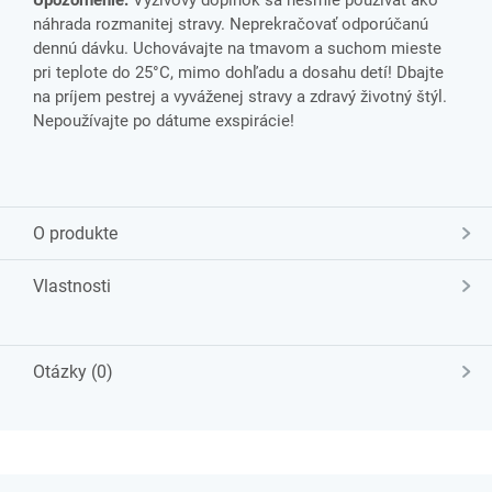
Upozornenie:
Výživový doplnok sa nesmie používať ako
náhrada rozmanitej stravy. Neprekračovať odporúčanú
dennú dávku. Uchovávajte na tmavom a suchom mieste
pri teplote do 25°C, mimo dohľadu a dosahu detí! Dbajte
na príjem pestrej a vyváženej stravy a zdravý životný štýl.
Nepoužívajte po dátume exspirácie!
O produkte
Vlastnosti
Otázky (0)