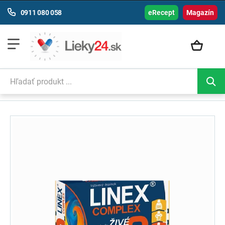
0911 080 058
eRecept
Magazín