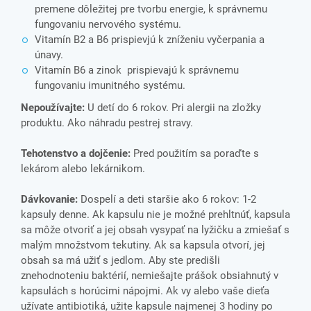
premene dôležitej pre tvorbu energie, k správnemu
fungovaniu nervového systému.
Vitamín B2 a B6 prispievjú k zníženiu vyčerpania a
únavy.
Vitamín B6 a zinok prispievajú k správnemu
fungovaniu imunitného systému.
Nepoužívajte:
U detí do 6 rokov. Pri alergii na zložky
produktu. Ako náhradu pestrej stravy.
Tehotenstvo a dojčenie:
Pred použitím sa poraďte s
lekárom alebo lekárnikom.
Dávkovanie:
Dospelí a deti staršie ako 6 rokov: 1-2
kapsuly denne. Ak kapsulu nie je možné prehltnúť, kapsula
sa môže otvoriť a jej obsah vysypať na lyžičku a zmiešať s
malým množstvom tekutiny. Ak sa kapsula otvorí, jej
obsah sa má užiť s jedlom. Aby ste predišli
znehodnoteniu baktérií, nemiešajte prášok obsiahnutý v
kapsulách s horúcimi nápojmi. Ak vy alebo vaše dieťa
užívate antibiotiká, užite kapsule najmenej 3 hodiny po