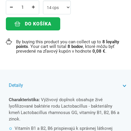
DO KOŠÍKA
By buying this product you can collect up to
8
loyalty
points
. Your cart will total
8
bodov
, ktoré môžu byť
prevedené na zľavový kupón v hodnote
0,08 €
.
Detaily
Charakteristika:
Výživový doplnok obsahuje živé
lyofilizované baktérie rodu Lactobacillus - bakteriálny
kmeň Lactobacillus rhamnosus GG, vitamíny B1, B2, B6 a
zinok.
Vitamín B1 a B2, B6 prispievajú k správnej látkovej