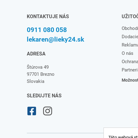
KONTAKTUJE NÁS
UŽITO
Obchod
0911 080 058
Dodaci
lekaren@lieky24.sk
Reklam
O nás
ADRESA
Ochrana
Štúrova 49
Partneri
97701 Brezno
Možnosti
Slovakia
SLEDUJTE NÁS
Táto webová st