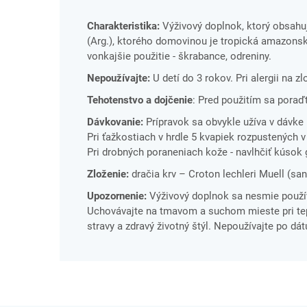
Charakteristika:
Výživový doplnok, ktorý obsahuje
(Arg.), ktorého domovinou je tropická amazonsk
vonkajšie použitie - škrabance, odreniny.
Nepoužívajte:
U detí do 3 rokov. Pri alergii na z
Tehotenstvo a dojčenie
: Pred použitím sa poraď
Dávkovanie:
Prípravok sa obvykle užíva v dávke 5
Pri ťažkostiach v hrdle 5 kvapiek rozpustených
Pri drobných poraneniach kože - navlhčiť kúsok
Zloženie:
dračia krv – Croton lechleri Muell (sang
Upozornenie:
Výživový doplnok sa nesmie použí
Uchovávajte na tmavom a suchom mieste pri tepl
stravy a zdravý životný štýl. Nepoužívajte po dá