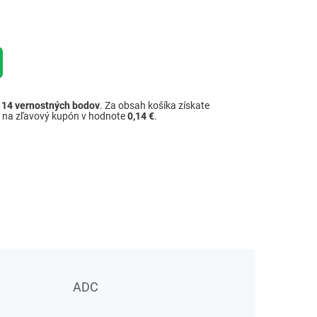
ž
14
vernostných bodov
. Za obsah košíka získate
é na zľavový kupón v hodnote
0,14 €
.
ADC