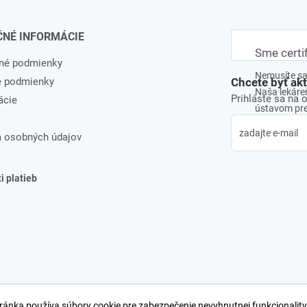
ČNÉ INFORMÁCIE
Sme certi
né podmienky
Nemusíte sa 
e podmienky
Chcete byť ak
Naša lekáreň
Prihláste sa na 
ácie
ústavom pre 
 osobných údajov
 platieb
ránka používa súbory cookie pre zabezpečenie nevyhnutnej funkcionality