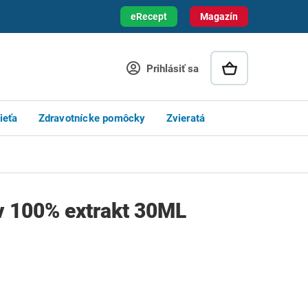
eRecept
Magazín
Prihlásiť sa
ieťa
Zdravotnícke pomôcky
Zvieratá
v 100% extrakt 30ML