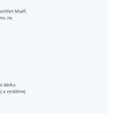
echleri Muell.
mu, na
ú dávku.
j a vyváženej