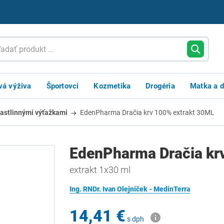
vá výživa
Športovci
Kozmetika
Drogéria
Matka a d
rastlinnými výťažkami
EdenPharma Dračia krv 100% extrakt 30ML
EdenPharma Dračia kr
extrakt 1x30 ml
Ing. RNDr. Ivan Olejníček - MedinTerra
14,41 €
s dph