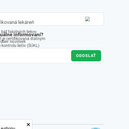
fikovaná lekáreň
báť falošných liekov.
tuálne informovaní?
 je certifikovaná štátnym
odber noviniek
kontrolu liečiv (ŠÚKL)
ODOSLAŤ
×
 e-shopu,