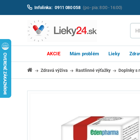
Infolinka:
0911 080 058
(po - pia: 8:00 - 16:00)
AKCIE
Mám problém
Lieky
Zdra
Zdravá výživa
Rastlinné výťažky
Doplnky s 