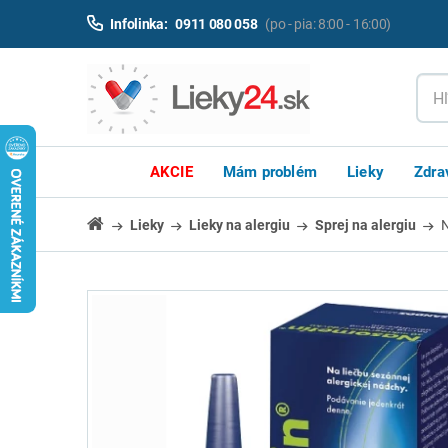
Infolinka:
0911 080 058
(po - pia: 8:00 - 16:00)
AKCIE
Mám problém
Lieky
Zdra
Lieky
Lieky na alergiu
Sprej na alergiu