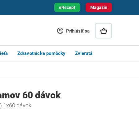
eRecept
Magazín
Prihlásiť sa
ieťa
Zdravotnícke pomôcky
Zvieratá
amov 60 dávok
m) 1x60 dávok