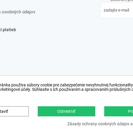
 osobných údajov
 platieb
ránka používa súbory cookie pre zabezpečenie nevyhnutnej funkcionality
arketingové účely. Súhlasíte s ich používaním a spracovaním príslušných
taviť
Odmietniť
Pri
Copyright © 2012 − 2026
webdesign
,
ppc
›
netsucce
Zásady ochrany osobných údajov a