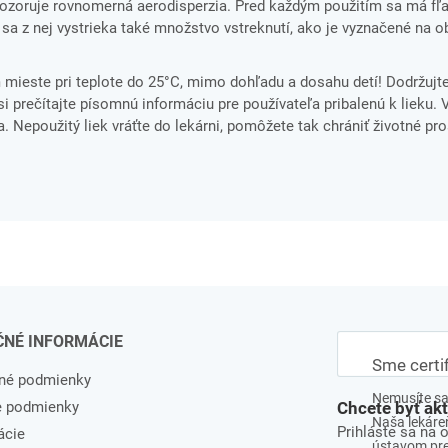
pozoruje rovnomerná aerodisperzia. Pred každým použitím sa má fľ
 sa z nej vystrieka také množstvo vstreknutí, ako je vyznačené na o
mieste pri teplote do 25°C, mimo dohľadu a dosahu detí! Dodržuj
i prečítajte písomnú informáciu pre používateľa pribalenú k lieku. 
. Nepoužitý liek vráťte do lekárni, pomôžete tak chrániť životné pro
ČNÉ INFORMÁCIE
Sme certi
né podmienky
Nemusíte sa 
e podmienky
Chcete byť ak
Naša lekáreň
Prihláste sa na 
ácie
ústavom pre 