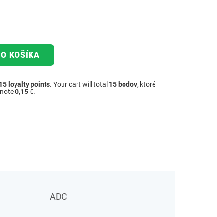
DO KOŠÍKA
15
loyalty points
. Your cart will total
15
bodov
, ktoré
dnote
0,15 €
.
ADC