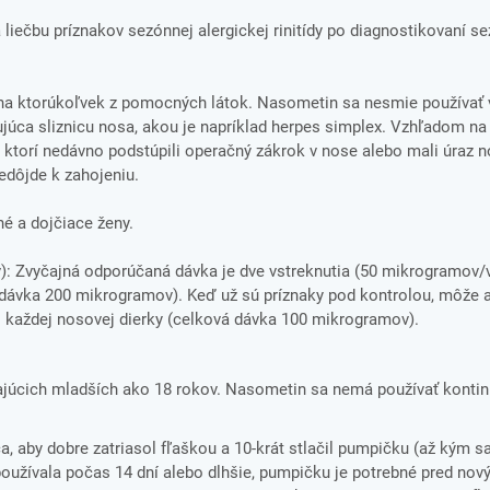
iečbu príznakov sezónnej alergickej rinitídy po diagnostikovaní s
 na ktorúkoľvek z pomocných látok. Nasometin sa nesmie používať v
júca sliznicu nosa, akou je napríklad herpes simplex. Vzhľadom na 
i, ktorí nedávno podstúpili operačný zákrok v nose alebo mali úraz 
edôjde k zahojeniu.
é a dojčiace ženy.
v): Zvyčajná odporúčaná dávka je dve vstreknutia (50 mikrogramov/
 dávka 200 mikrogramov). Keď už sú príznaky pod kontrolou, môže 
do každej nosovej dierky (celková dávka 100 mikrogramov).
ajúcich mladších ako 18 rokov. Nasometin sa nemá používať kontin
, aby dobre zatriasol fľaškou a 10-krát stlačil pumpičku (až kým s
oužívala počas 14 dní alebo dlhšie, pumpičku je potrebné pred nov