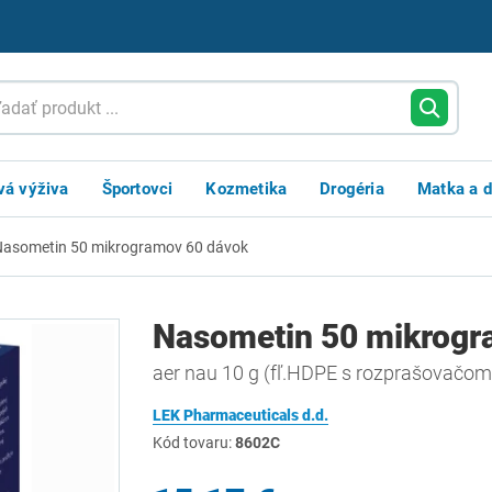
vá výživa
Športovci
Kozmetika
Drogéria
Matka a d
Nasometin 50 mikrogramov 60 dávok
Nasometin 50 mikrogr
aer nau 10 g (fľ.HDPE s rozprašovačo
LEK Pharmaceuticals d.d.
Kód tovaru:
8602C