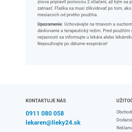
znova pripraviť pomocou 2 stlačení, až kým sa 
zatriasť. Fľaška sa musí zlikvidovať po tom, ako
mesiacoch od prvého použitia.
Upozornenie
: Uchovávajte na tmavom a suchom 
dávkovanie a terapeutický režim. Pred použitím s
nejasností sa informujte u lekára alebo lekárnika
Nepoužívajte po dátume exspirácie!
KONTAKTUJE NÁS
UŽITO
Obchod
0911 080 058
Dodaci
lekaren@lieky24.sk
Reklam