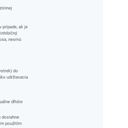
ezónnej
 prípade, ak je
inhibičný
nosa, nesmú
vstrek) do
ako udržiavacia
uálne dlhšie
a dosiahne
ým použitím