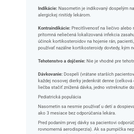
Indikácie:
Nasometin je indikovaný dospelým na l
alergickej rinitídy lekárom.
Kontraindikácie:
Precitlivenosť na liečivo alebo
prítomná neliečená lokalizovaná infekcia zasahu
účinok kortikosteroidov na hojenie rán, pacient
používať nazálne kortikosteroidy dovtedy, kým n
Tehotenstvo a dojčenie:
Nie je vhodné pre tehotn
Dávkovanie:
Dospelí (vrátane starších paciento
každej nosovej dierky jedenkrát denne (celková
liečba stačiť znížená dávka, jedno vstreknutie 
Pediatrická populácia
Nasometin sa nesmie používať u detí a dospiev
ako 3 mesiace bez odporúčania lekára.
Pred podaním prvej dávky sa pacientovi odporúča
rovnomerná aerodisperzia). Ak sa pumpička nep