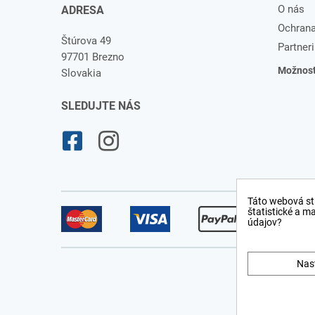
O nás
ADRESA
Ochrana
Štúrova 49
Partneri
97701 Brezno
Možnosti
Slovakia
SLEDUJTE NÁS
Táto webová st
štatistické a m
údajov?
Nas