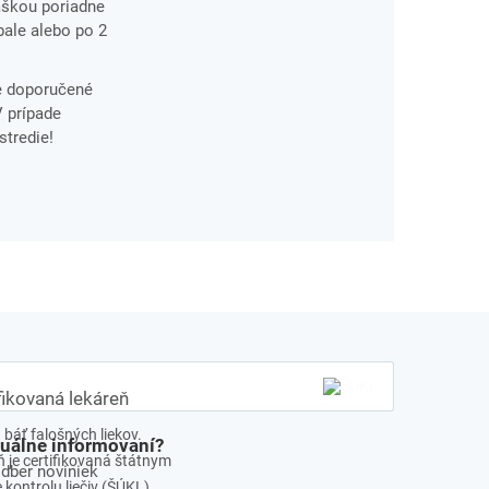
aškou poriadne
bale alebo po 2
te doporučené
V prípade
stredie!
fikovaná lekáreň
báť falošných liekov.
tuálne informovaní?
 je certifikovaná štátnym
odber noviniek
kontrolu liečiv (ŠÚKL)