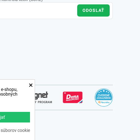
ODOSLAŤ
×
 e-shopu,
 osobných
jať
ss.sk
 súborov cookie