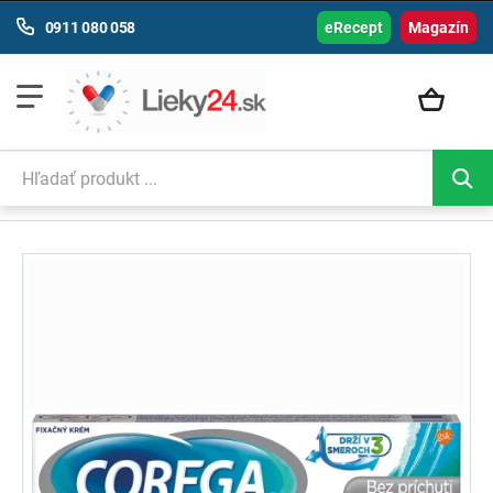
0911 080 058
eRecept
Magazín