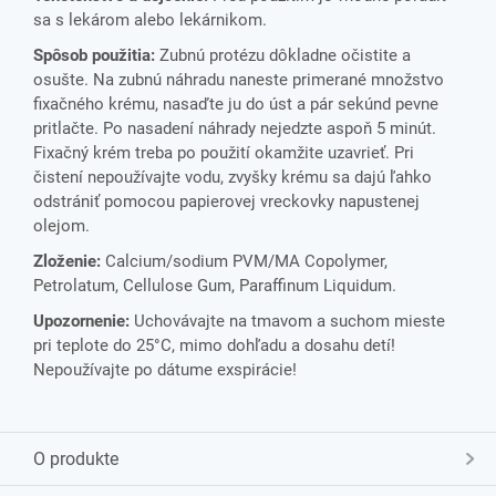
sa s lekárom alebo lekárnikom.
Spôsob použitia:
Zubnú protézu dôkladne očistite a
osušte. Na zubnú náhradu naneste primerané množstvo
fixačného krému, nasaďte ju do úst a pár sekúnd pevne
pritlačte. Po nasadení náhrady nejedzte aspoň 5 minút.
Fixačný krém treba po použití okamžite uzavrieť. Pri
čistení nepoužívajte vodu, zvyšky krému sa dajú ľahko
odstrániť pomocou papierovej vreckovky napustenej
olejom.
Zloženie:
Calcium/sodium PVM/MA Copolymer,
Petrolatum, Cellulose Gum, Paraffinum Liquidum.
Upozornenie:
Uchovávajte na tmavom a suchom mieste
pri teplote do 25°C, mimo dohľadu a dosahu detí!
Nepoužívajte po dátume exspirácie!
O produkte