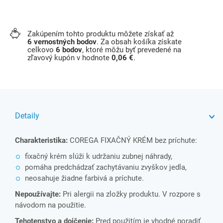
Zakúpením tohto produktu môžete získať až
6
vernostných bodov
. Za obsah košíka získate
celkovo
6
bodov
, ktoré môžu byť prevedené na
zľavový kupón v hodnote
0,06 €
.
Detaily
Charakteristika:
COREGA FIXAČNÝ KRÉM bez príchute:
fixačný krém slúži k udržaniu zubnej náhrady,
pomáha predchádzať zachytávaniu zvyškov jedla,
neosahuje žiadne farbivá a príchute.
Nepoužívajte:
Pri alergii na zložky produktu. V rozpore s
návodom na použitie.
Tehotenstvo a dojčenie:
Pred použitím je vhodné poradiť