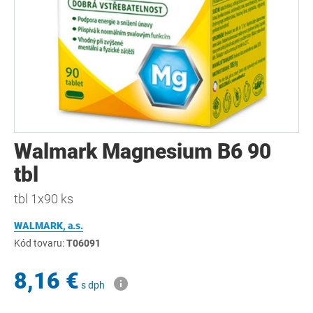
Walmark Magnesium B6 90
tbl
tbl 1x90 ks
WALMARK, a.s.
Kód tovaru:
T06091
8,16 €
s dph