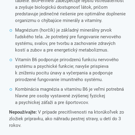
tablete. BioPerine® zabezpečuje lepšiu vstrebateľnosť
a zvyšuje biologickú dostupnosť látok, pričom
predstavuje jedinečné riešenie pre optimálne doplnenie
organizmu o chýbajúce minerály a vitamíny.
Magnézium (horčík) je základný minerálny prvok
ľudského tela. Je potrebný pre fungovanie nervového
systému, svalov, pre tvorbu a zachovanie zdravých
kostí a zubov a pre energetický metabolizmus.
Vitamín B6 podporuje prirodzenú funkciu nervového
systému a psychické funkcie; navyše prispieva
k zníženiu pocitu únavy a vyčerpania a podporuje
prirodzené fungovanie imunitného systému.
Kombinácia magnézia a vitamínu B6 je veľmi potrebná
hlavne pre osoby vystavené zvýšenej fyzickej
a psychickej záťaži a pre športovcov.
Nepoužívajte:
V prípade precitlivenosti na ktorúkoľvek zo
zložiek prípravku, ako náhradu pestrej stravy, u detí do 3
rokov.