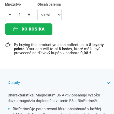
Množstvo
Obsah balenia
DO KOŠÍKA
By buying this product you can collect up to
8
loyalty
points
. Your cart will total
8
bodov
, ktoré môžu byť
prevedené na zľavový kupón v hodnote
0,08 €
.
Detaily
Charakteristika:
Magnesium B6 Aktiv obsahuje vysokú
dávku magnézia doplnenú o vitamín B6 a BioPerine®.
BioPerine®je patentovaná látka obsiahnutá v každej