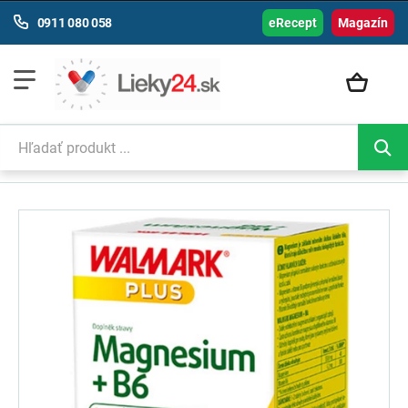
0911 080 058
eRecept
Magazín