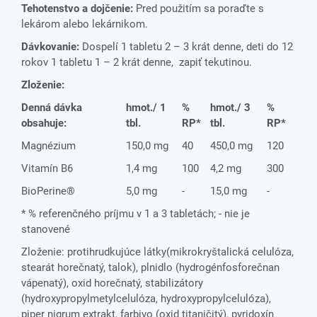
Tehotenstvo a dojčenie:
Pred použitím sa poraďte s
lekárom alebo lekárnikom.
Dávkovanie:
Dospelí 1 tabletu 2 – 3 krát denne, deti do 12
rokov 1 tabletu 1 – 2 krát denne, zapiť tekutinou.
Zloženie:
Denná dávka
hmot./ 1
%
hmot./ 3
%
obsahuje:
tbl.
RP*
tbl.
RP*
Magnézium
150,0 mg
40
450,0 mg
120
Vitamín B6
1,4 mg
100
4,2 mg
300
BioPerine®
5,0 mg
-
15,0 mg
-
* % referenčného príjmu v 1 a 3 tabletách; - nie je
stanovené
Zloženie: protihrudkujúce látky(mikrokryštalická celulóza,
stearát horečnatý, talok), plnidlo (hydrogénfosforečnan
vápenatý), oxid horečnatý, stabilizátory
(hydroxypropylmetylcelulóza, hydroxypropylcelulóza),
piper nigrum extrakt, farbivo (oxid titaničitý), pyridoxín