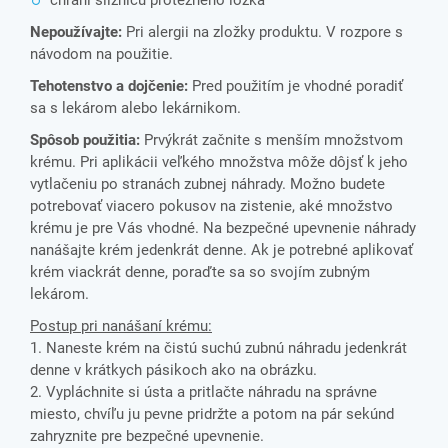
chráni sliznicu protézneho lôžka
Nepoužívajte:
Pri alergii na zložky produktu. V rozpore s
návodom na použitie.
Tehotenstvo a dojčenie:
Pred použitím je vhodné poradiť
sa s lekárom alebo lekárnikom.
Spôsob použitia:
Prvýkrát začnite s menším množstvom
krému. Pri aplikácii veľkého množstva môže dôjsť k jeho
vytlačeniu po stranách zubnej náhrady. Možno budete
potrebovať viacero pokusov na zistenie, aké množstvo
krému je pre Vás vhodné. Na bezpečné upevnenie náhrady
nanášajte krém jedenkrát denne. Ak je potrebné aplikovať
krém viackrát denne, poraďte sa so svojím zubným
lekárom.
Postup pri nanášaní krému:
1. Naneste krém na čistú suchú zubnú náhradu jedenkrát
denne v krátkych pásikoch ako na obrázku.
2. Vypláchnite si ústa a pritlačte náhradu na správne
miesto, chvíľu ju pevne pridržte a potom na pár sekúnd
zahryznite pre bezpečné upevnenie.