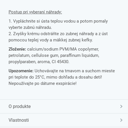
Postup pri vyberaní náhrady:
1. Vypláchnite si ústa teplou vodou a potom pomaly
vyberte zubnú náhradu.
2. Zvyšky krému odstráňte zo zubnej náhrady a z úst
pomocou teplej vody a mäkkej zubnej kefky.
Zloženie:
calcium/sodium PVM/MA copolymer,
petrolatum, cellulose gum, paraffinum liquidum,
propylparaben, aroma, CI 45430.
Upozornenie:
Uchovávajte na tmavom a suchom mieste
pri teplote do 25°C, mimo dohľadu a dosahu detí!
Nepoužívajte po dátume exspirácie!
O produkte
Vlastnosti