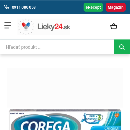
0911 080 058
eRecept
Magazín