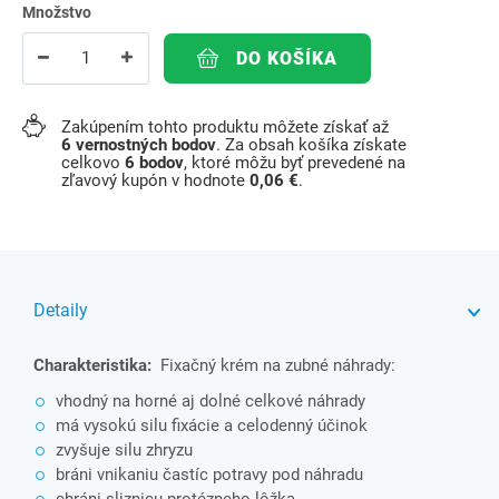
Množstvo
DO KOŠÍKA
Zakúpením tohto produktu môžete získať až
6
vernostných bodov
. Za obsah košíka získate
celkovo
6
bodov
, ktoré môžu byť prevedené na
zľavový kupón v hodnote
0,06 €
.
Detaily
Charakteristika:
Fixačný krém na zubné náhrady:
vhodný na horné aj dolné celkové náhrady
má vysokú silu fixácie a celodenný účinok
zvyšuje silu zhryzu
bráni vnikaniu častíc potravy pod náhradu