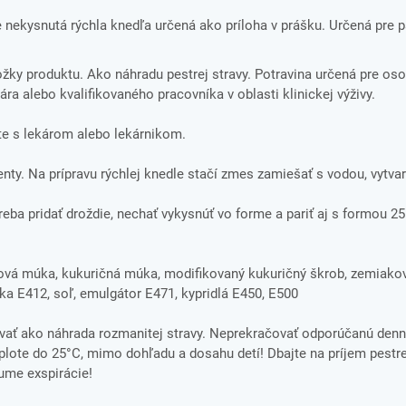
nekysnutá rýchla knedľa určená ako príloha v prášku. Určená pre 
zložky produktu. Ako náhradu pestrej stravy. Potravina určená pre oso
ára alebo kvalifikovaného pracovníka v oblasti klinickej výživy.
e s lekárom alebo lekárnikom.
y. Na prípravu rýchlej knedle stačí zmes zamiešať s vodou, vytvar
reba pridať droždie, nechať vykysnúť vo forme a pariť aj s formou 25
žová múka, kukuričná múka, modifikovaný kukuričný škrob, zemiako
a E412, soľ, emulgátor E471, kypridlá E450, E500
ať ako náhrada rozmanitej stravy. Neprekračovať odporúčanú denn
ote do 25°C, mimo dohľadu a dosahu detí! Dbajte na príjem pestre
tume exspirácie!