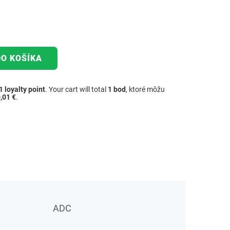
DO KOŠÍKA
1
loyalty point
. Your cart will total
1
bod
, ktoré môžu
,01 €
.
ADC