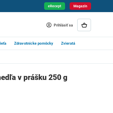
eRecept
Magazín
Prihlásiť sa
ieťa
Zdravotnícke pomôcky
Zvieratá
edľa v prášku 250 g