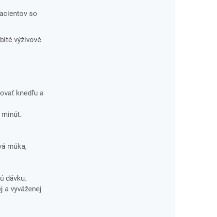
pacientov so
bité výživové
ovať knedľu a
 minút.
vá múka,
ú dávku.
j a vyváženej