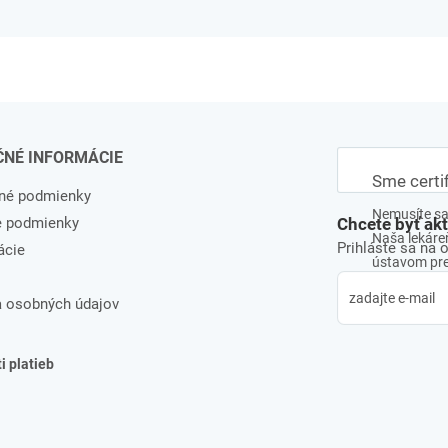
ČNÉ INFORMÁCIE
Sme certi
né podmienky
Nemusíte sa 
e podmienky
Chcete byť ak
Naša lekáreň
Prihláste sa na 
ácie
ústavom pre 
 osobných údajov
 platieb