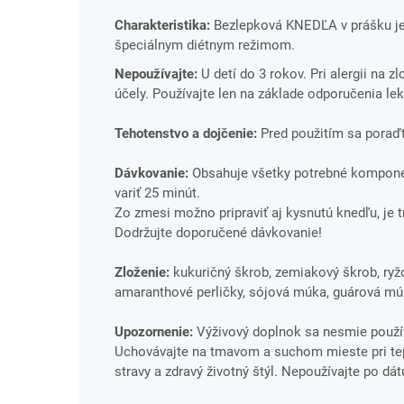
Charakteristika:
Bezlepková KNEDĽA v prášku je 
špeciálnym diétnym režimom.
Nepoužívajte:
U detí do 3 rokov. Pri alergii na 
účely. Používajte len na základe odporučenia lek
Tehotenstvo a dojčenie:
Pred použitím sa poraďt
Dávkovanie:
Obsahuje všetky potrebné komponent
variť 25 minút.
Zo zmesi možno pripraviť aj kysnutú knedľu, je t
Dodržujte doporučené dávkovanie!
Zloženie:
kukuričný škrob, zemiakový škrob, ry
amaranthové perličky, sójová múka, guárová múk
Upozornenie:
Výživový doplnok sa nesmie použív
Uchovávajte na tmavom a suchom mieste pri tepl
stravy a zdravý životný štýl. Nepoužívajte po dá