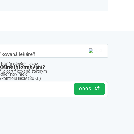
fikovaná lekáreň
báť falošných liekov.
tuálne informovaní?
 je certifikovaná štátnym
odber noviniek
kontrolu liečiv (ŠÚKL)
ODOSLAŤ