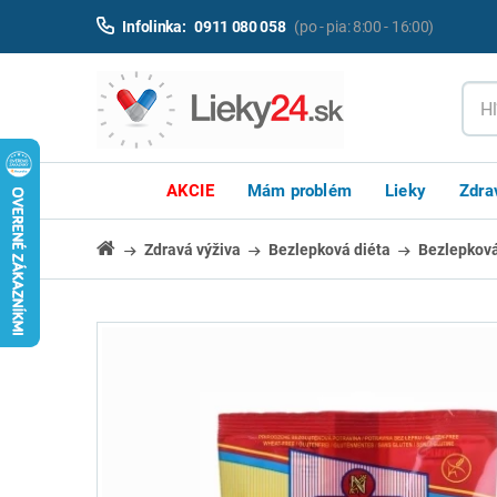
Infolinka:
0911 080 058
(po - pia: 8:00 - 16:00)
AKCIE
Mám problém
Lieky
Zdra
Zdravá výživa
Bezlepková diéta
Bezlepkov