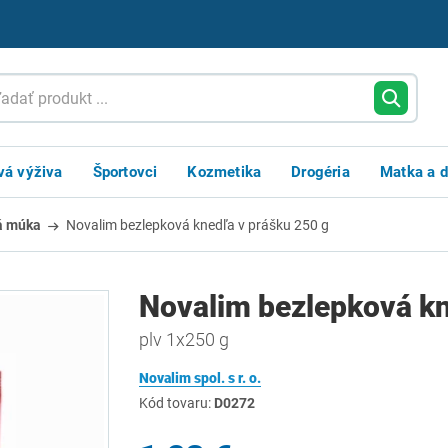
vá výživa
Športovci
Kozmetika
Drogéria
Matka a d
á múka
Novalim bezlepková knedľa v prášku 250 g
Novalim bezlepková kn
plv 1x250 g
Novalim spol. s r. o.
Kód tovaru:
D0272