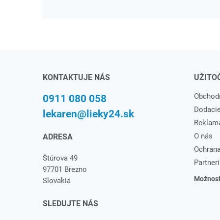
KONTAKTUJE NÁS
UŽITO
Obchod
0911 080 058
Dodaci
lekaren@lieky24.sk
Reklam
O nás
ADRESA
Ochrana
Štúrova 49
Partneri
97701 Brezno
Možnosti
Slovakia
SLEDUJTE NÁS